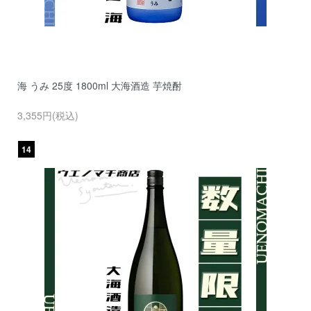
海 うみ 25度 1800ml 大海酒造 芋焼酎
3,355円(税込)
14