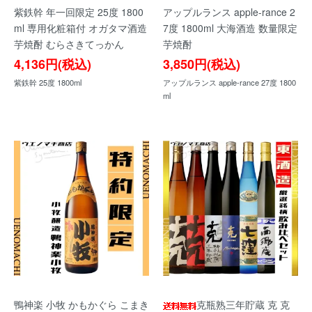
紫鉄幹 年一回限定 25度 1800
アップルランス apple-rance 2
ml 専用化粧箱付 オガタマ酒造
7度 1800ml 大海酒造 数量限定
芋焼酎 むらさきてっかん
芋焼酎
4,136円(税込)
3,850円(税込)
紫鉄幹 25度 1800ml
アップルランス apple-rance 27度 1800
ml
鴨神楽 小牧 かもかぐら こまき
克瓶熟三年貯蔵 克 克