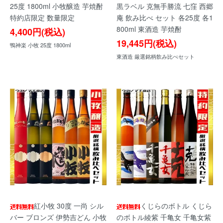
25度 1800ml 小牧醸造 芋焼酎
黒ラベル 克無手勝流 七窪 西郷
特約店限定 数量限定
庵 飲み比べ セット 各25度 各1
800ml 東酒造 芋焼酎
4,400円(税込)
19,445円(税込)
鴨神楽 小牧 25度 1800ml
東酒造 厳選銘柄飲み比べセット
紅小牧 30度 一尚 シル
くじらのボトル くじら
バー ブロンズ 伊勢吉どん 小牧
のボトル綾紫 千亀女 千亀女紫