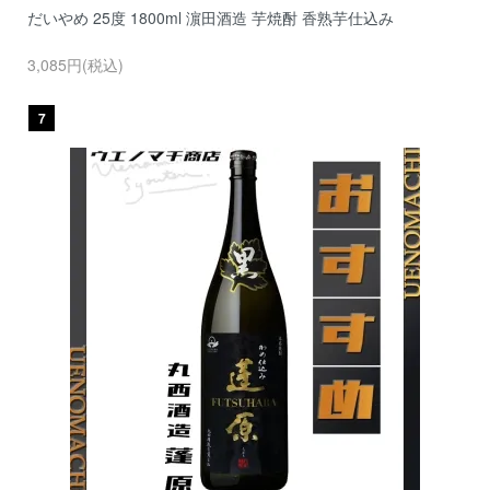
だいやめ 25度 1800ml 濵田酒造 芋焼酎 香熟芋仕込み
3,085円(税込)
7