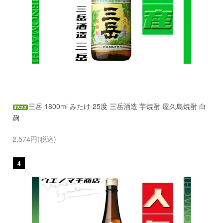
三岳 1800ml みたけ 25度 三岳酒造 芋焼酎 屋久島焼酎 白
麹
2,574円(税込)
4