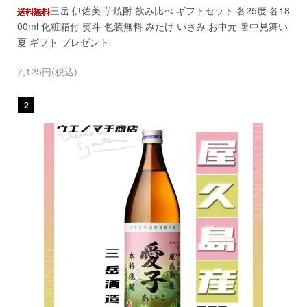
三岳 伊佐美 芋焼酎 飲み比べ ギフトセット 各25度 各18
00ml 化粧箱付 熨斗 包装無料 みたけ いさみ お中元 暑中見舞い
夏 ギフト プレゼント
7,125円(税込)
2