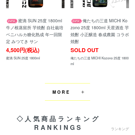
蜜滴 SUN 25度 1800ml
俺たちの三道 MICHI Ko
牛ノ根蒸留所 芋焼酎 自社栽培
zono 25度 1800ml 天星酒造 芋
ベニハルカ糖化熟成 年一回限
焼酎 小正醸造 春成農園 コラボ
定 みつてき サン
焼酎
4,500円(税込)
SOLD OUT
蜜滴 SUN 25度 1800ml
俺たちの三道 MICHI Kozono 25度 1800
ml
MORE
◇人気商品ランキング
RANKINGS
ランキング