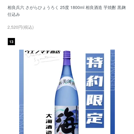
相良兵六 さがらひょうろく 25度 1800ml 相良酒造 芋焼酎 黒麹
仕込み
2,520円(税込)
13