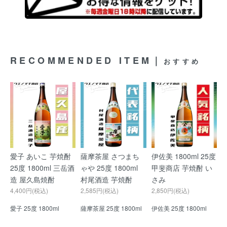
RECOMMENDED ITEM｜
おすすめ
愛子 あいこ 芋焼酎
薩摩茶屋 さつまち
伊佐美 1800ml 25度
25度 1800ml 三岳酒
ゃや 25度 1800ml
甲斐商店 芋焼酎 い
造 屋久島焼酎
村尾酒造 芋焼酎
さみ
4,400円(税込)
2,585円(税込)
2,850円(税込)
愛子 25度 1800ml
薩摩茶屋 25度 1800ml
伊佐美 25度 1800ml