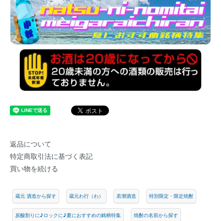
返品について
特定商取引法に基づく表記
買い物を続ける
蔵元 酒造から探す
蔵元わ行（わ）
若潮酒造
特別限定・限定焼酎
炭酸割りに♪ロックに♪夏におすすめの銘柄特集
焼酎の名前から探す