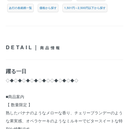
あ行の各銘柄一覧
価格から探す
1,501円～2,500円以下から探す
DETAIL｜
商品情報
躍る一日
◇◆◇◆◇◆◇◆◇◆◇◇◆◇◆◇◆◇
■商品案内
【 数量限定 】
熟したバナナのようなメローな香り、チェリーブランデーのよう
な果実感、オペラケーキのようなミルキーでビタースイートな特
別な焼酎です。