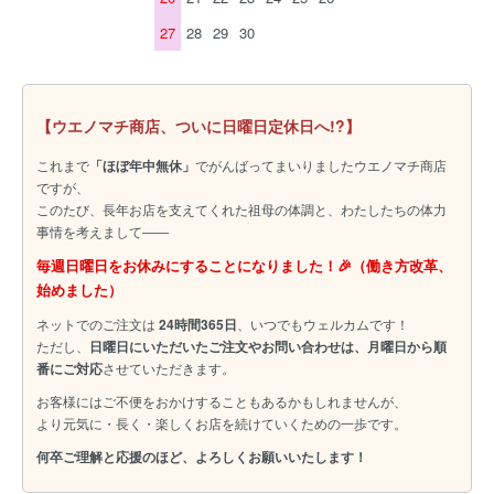
27
28
29
30
【ウエノマチ商店、ついに日曜日定休日へ!?】
これまで
「ほぼ年中無休」
でがんばってまいりましたウエノマチ商店
ですが、
このたび、長年お店を支えてくれた祖母の体調と、わたしたちの体力
事情を考えまして――
毎週日曜日をお休みにすることになりました！🎉（働き方改革、
始めました）
ネットでのご注文は
24時間365日
、いつでもウェルカムです！
ただし、
日曜日にいただいたご注文やお問い合わせは、月曜日から順
番にご対応
させていただきます。
お客様にはご不便をおかけすることもあるかもしれませんが、
より元気に・長く・楽しくお店を続けていくための一歩です。
何卒ご理解と応援のほど、よろしくお願いいたします！