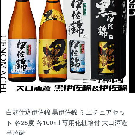
白麹仕込伊佐錦 黒伊佐錦 ミニチュアセッ
ト 各25度 各100ml 専用化粧箱付 大口酒造
芋焼酎