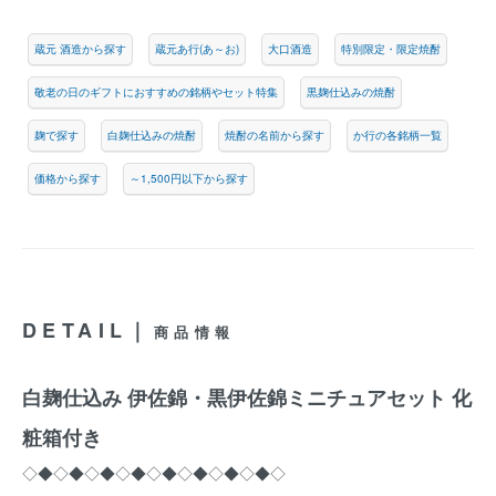
蔵元 酒造から探す
蔵元あ行(あ～お)
大口酒造
特別限定・限定焼酎
敬老の日のギフトにおすすめの銘柄やセット特集
黒麹仕込みの焼酎
麹で探す
白麹仕込みの焼酎
焼酎の名前から探す
か行の各銘柄一覧
価格から探す
～1,500円以下から探す
DETAIL｜
商品情報
白麹仕込み 伊佐錦・黒伊佐錦ミニチュアセット 化
粧箱付き
◇◆◇◆◇◆◇◆◇◆◇◆◇◆◇◆◇