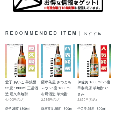
RECOMMENDED ITEM｜
おすすめ
愛子 あいこ 芋焼酎
薩摩茶屋 さつまち
伊佐美 1800ml 25度
25度 1800ml 三岳酒
ゃや 25度 1800ml
甲斐商店 芋焼酎 い
造 屋久島焼酎
村尾酒造 芋焼酎
さみ
4,400円(税込)
2,585円(税込)
2,850円(税込)
愛子 25度 1800ml
薩摩茶屋 25度 1800ml
伊佐美 25度 1800ml