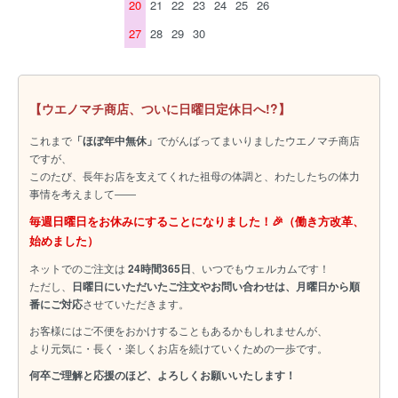
20
21
22
23
24
25
26
27
28
29
30
【ウエノマチ商店、ついに日曜日定休日へ!?】
これまで
「ほぼ年中無休」
でがんばってまいりましたウエノマチ商店
ですが、
このたび、長年お店を支えてくれた祖母の体調と、わたしたちの体力
事情を考えまして――
毎週日曜日をお休みにすることになりました！🎉（働き方改革、
始めました）
ネットでのご注文は
24時間365日
、いつでもウェルカムです！
ただし、
日曜日にいただいたご注文やお問い合わせは、月曜日から順
番にご対応
させていただきます。
お客様にはご不便をおかけすることもあるかもしれませんが、
より元気に・長く・楽しくお店を続けていくための一歩です。
何卒ご理解と応援のほど、よろしくお願いいたします！