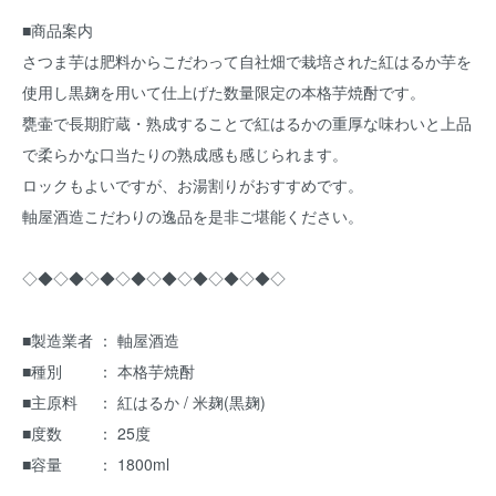
■商品案内
さつま芋は肥料からこだわって自社畑で栽培された紅はるか芋を
使用し黒麹を用いて仕上げた数量限定の本格芋焼酎です。
甕壷で長期貯蔵・熟成することで紅はるかの重厚な味わいと上品
で柔らかな口当たりの熟成感も感じられます。
ロックもよいですが、お湯割りがおすすめです。
軸屋酒造こだわりの逸品を是非ご堪能ください。
◇◆◇◆◇◆◇◆◇◆◇◆◇◆◇◆◇
■製造業者 ： 軸屋酒造
■種別 ： 本格芋焼酎
■主原料 ： 紅はるか / 米麹(黒麹)
■度数 ： 25度
■容量 ： 1800ml