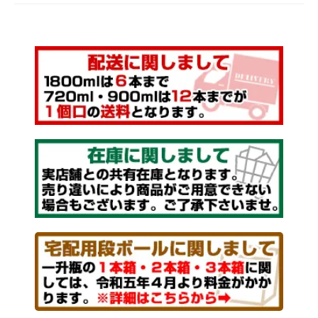
｟ 本格芋焼酎 ｠