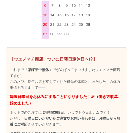
6
7
8
9
10
11
12
13
14
15
16
17
18
19
20
21
22
23
24
25
26
27
28
29
30
【ウエノマチ商店、ついに日曜日定休日へ!?】
これまで
「ほぼ年中無休」
でがんばってまいりましたウエノマチ商店
ですが、
このたび、長年お店を支えてくれた祖母の体調と、わたしたちの体力
事情を考えまして――
毎週日曜日をお休みにすることになりました！🎉（働き方改革、
始めました）
ネットでのご注文は
24時間365日
、いつでもウェルカムです！
ただし、
日曜日にいただいたご注文やお問い合わせは、月曜日から順
番にご対応
させていただきます。
お客様にはご不便をおかけすることもあるかもしれませんが、