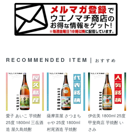
RECOMMENDED ITEM｜
おすすめ
愛子 あいこ 芋焼酎
薩摩茶屋 さつまち
伊佐美 1800ml 25度
25度 1800ml 三岳酒
ゃや 25度 1800ml
甲斐商店 芋焼酎 い
造 屋久島焼酎
村尾酒造 芋焼酎
さみ