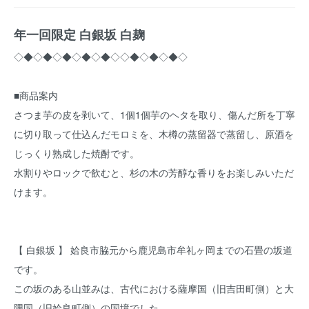
年一回限定 白銀坂 白麹
◇◆◇◆◇◆◇◆◇◆◇◇◆◇◆◇◆◇
■商品案内
さつま芋の皮を剥いて、1個1個芋のヘタを取り、傷んだ所を丁寧
に切り取って仕込んだモロミを、木樽の蒸留器で蒸留し、原酒を
じっくり熟成した焼酎です。
水割りやロックで飲むと、杉の木の芳醇な香りをお楽しみいただ
けます。
【 白銀坂 】 姶良市脇元から鹿児島市牟礼ヶ岡までの石畳の坂道
です。
この坂のある山並みは、古代における薩摩国（旧吉田町側）と大
隅国（旧姶良町側）の国境でした。