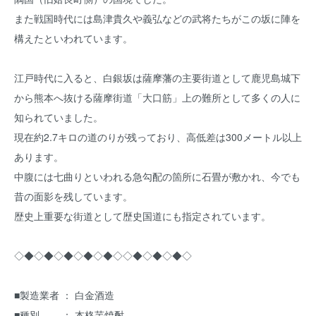
また戦国時代には島津貴久や義弘などの武将たちがこの坂に陣を
構えたといわれています。
江戸時代に入ると、白銀坂は薩摩藩の主要街道として鹿児島城下
から熊本へ抜ける薩摩街道「大口筋」上の難所として多くの人に
知られていました。
現在約2.7キロの道のりが残っており、高低差は300メートル以上
あります。
中腹には七曲りといわれる急勾配の箇所に石畳が敷かれ、今でも
昔の面影を残しています。
歴史上重要な街道として歴史国道にも指定されています。
◇◆◇◆◇◆◇◆◇◆◇◇◆◇◆◇◆◇
■製造業者 ： 白金酒造
■種別 ： 本格芋焼酎