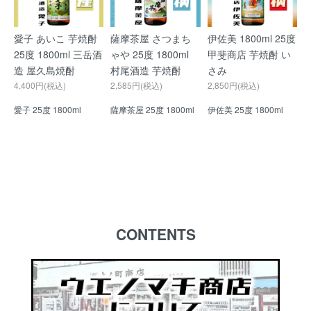
愛子 あいこ 芋焼酎
薩摩茶屋 さつまち
伊佐美 1800ml 25度
25度 1800ml 三岳酒
ゃや 25度 1800ml
甲斐商店 芋焼酎 い
造 屋久島焼酎
村尾酒造 芋焼酎
さみ
4,400円(税込)
2,585円(税込)
2,850円(税込)
愛子 25度 1800ml
薩摩茶屋 25度 1800ml
伊佐美 25度 1800ml
CONTENTS