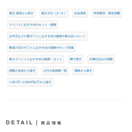
蔵元 酒造から探す
蔵元さ行（さ~そ）
白金酒造
特別限定・限定焼酎
イベントにおすすめのセット・銘柄
お中元などの夏ギフトにおすすめの銘柄や飲み比べセット
敬老の日のギフトにおすすめの銘柄やセット特集
春のイベントにおすすめの銘柄・セット
麹で探す
白麹仕込みの焼酎
焼酎の名前から探す
さ行の各銘柄一覧
価格から探す
1,501円～2,500円以下から探す
DETAIL｜
商品情報