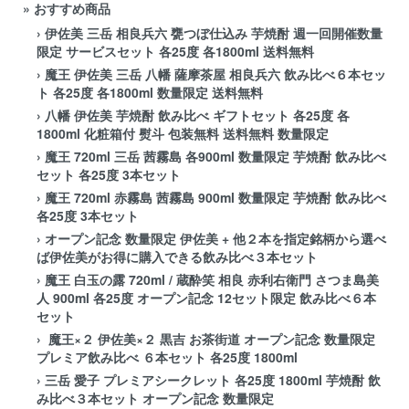
» おすすめ商品
›
伊佐美 三岳 相良兵六 甕つぼ仕込み 芋焼酎 週一回開催数量
限定 サービスセット 各25度 各1800ml 送料無料
›
魔王 伊佐美 三岳 八幡 薩摩茶屋 相良兵六 飲み比べ６本セッ
ト 各25度 各1800ml 数量限定 送料無料
›
八幡 伊佐美 芋焼酎 飲み比べ ギフトセット 各25度 各
1800ml 化粧箱付 熨斗 包装無料 送料無料 数量限定
›
魔王 720ml 三岳 茜霧島 各900ml 数量限定 芋焼酎 飲み比べ
セット 各25度 3本セット
›
魔王 720ml 赤霧島 茜霧島 900ml 数量限定 芋焼酎 飲み比べ
各25度 3本セット
›
オープン記念 数量限定 伊佐美 + 他２本を指定銘柄から選べ
ば伊佐美がお得に購入できる飲み比べ３本セット
›
魔王 白玉の露 720ml / 蔵酔笑 相良 赤利右衛門 さつま島美
人 900ml 各25度 オープン記念 12セット限定 飲み比べ６本
セット
›
魔王×２ 伊佐美×２ 黒吉 お茶街道 オープン記念 数量限定
プレミア飲み比べ ６本セット 各25度 1800ml
›
三岳 愛子 プレミアシークレット 各25度 1800ml 芋焼酎 飲
み比べ３本セット オープン記念 数量限定