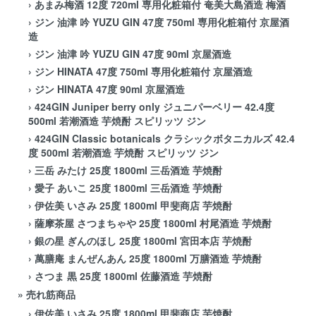
›
あまみ梅酒 12度 720ml 専用化粧箱付 奄美大島酒造 梅酒
›
ジン 油津 吟 YUZU GIN 47度 750ml 専用化粧箱付 京屋酒
造
›
ジン 油津 吟 YUZU GIN 47度 90ml 京屋酒造
›
ジン HINATA 47度 750ml 専用化粧箱付 京屋酒造
›
ジン HINATA 47度 90ml 京屋酒造
›
424GIN Juniper berry only ジュニパーベリー 42.4度
500ml 若潮酒造 芋焼酎 スピリッツ ジン
›
424GIN Classic botanicals クラシックボタニカルズ 42.4
度 500ml 若潮酒造 芋焼酎 スピリッツ ジン
›
三岳 みたけ 25度 1800ml 三岳酒造 芋焼酎
›
愛子 あいこ 25度 1800ml 三岳酒造 芋焼酎
›
伊佐美 いさみ 25度 1800ml 甲斐商店 芋焼酎
›
薩摩茶屋 さつまちゃや 25度 1800ml 村尾酒造 芋焼酎
›
銀の星 ぎんのほし 25度 1800ml 宮田本店 芋焼酎
›
萬膳庵 まんぜんあん 25度 1800ml 万膳酒造 芋焼酎
›
さつま 黒 25度 1800ml 佐藤酒造 芋焼酎
» 売れ筋商品
›
伊佐美 いさみ 25度 1800ml 甲斐商店 芋焼酎