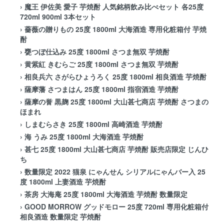
›
魔王 伊佐美 愛子 芋焼酎 人気銘柄飲み比べセット 各25度
720ml 900ml 3本セット
›
薔薇の贈りもの 25度 1800ml 大海酒造 専用化粧箱付 芋焼
酎
›
甕つぼ仕込み 25度 1800ml さつま無双 芋焼酎
›
黄紫紅 きむらご 25度 1800ml さつま無双 芋焼酎
›
相良兵六 さがらひょうろく 25度 1800ml 相良酒造 芋焼酎
›
薩摩藩 さつまはん 25度 1800ml 指宿酒造 芋焼酎
›
薩摩の誉 黒麹 25度 1800ml 大山甚七商店 芋焼酎 さつまの
ほまれ
›
しまむらさき 25度 1800ml 高崎酒造 芋焼酎
›
海 うみ 25度 1800ml 大海酒造 芋焼酎
›
甚七 25度 1800ml 大山甚七商店 芋焼酎 販売店限定 じんひ
ち
›
数量限定 2022 猫泉 にゃんせん シリアルにゃんバー入 25
度 1800ml 上妻酒造 芋焼酎
›
茶房 大海庵 25度 1800ml 大海酒造 芋焼酎 数量限定
›
GOOD MORROW グッドモロー 25度 720ml 専用化粧箱付
相良酒造 数量限定 芋焼酎