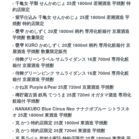
›
千亀女 芋製 せんかめじょ 25度 1800ml 若潮酒造 芋焼酎 特
約店限定
›
紫芋仕込み 千亀女 せんかめじょ 25度 1800ml 若潮酒造 芋
焼酎 特約店限定
›
甕雫 かめしずく 20度 1800ml 柄杓 専用化粧箱付 京屋酒造
芋焼酎 数量限定
›
甕雫 KURO かめしずく 20度 1800ml 柄杓 専用化粧箱付 京
屋酒造 芋焼酎 数量限定販売
›
侍舞グリーンラベル サムライダンス 16度 700ml 専用化粧
箱付 京屋酒造 芋焼酎
›
侍舞グリーンピンク サムライダンス 16度 700ml 専用化粧
箱付 京屋酒造 芋焼酎
›
かね京 Purple＆Pear 25度 720ml 京屋酒造 芋焼酎
›
樽貯蔵古酒 鉄馬 てつうま 25度 720ml オガタマ酒造 専用化
粧箱付 芋焼酎
›
NANAKUBO Blue Citrus Neo ナナクボブルー シトラスネ
オ 25度 1800ml 東酒造 芋焼酎
›
克 かつ 特約店限定 25度 1800ml 東酒造 芋焼酎
›
克 かつ 特約店限定 25度 720ml 東酒造 芋焼酎
›
克 黒ラベル 前村十家註 特約店限定 25度 1800ml 東酒造 芋