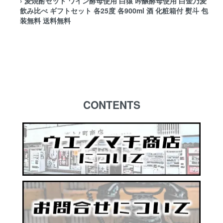
›
麦焼酎セット ワイン酵母使用 白猿 吟醸酵母使用 白金乃麦
飲み比べ ギフトセット 各25度 各900ml 酒 化粧箱付 熨斗 包
装無料 送料無料
CONTENTS