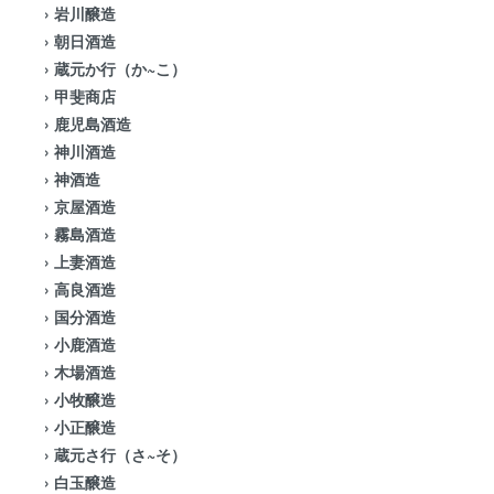
›
岩川醸造
›
朝日酒造
›
蔵元か行（か~こ）
›
甲斐商店
›
鹿児島酒造
›
神川酒造
›
神酒造
›
京屋酒造
›
霧島酒造
›
上妻酒造
›
高良酒造
›
国分酒造
›
小鹿酒造
›
木場酒造
›
小牧醸造
›
小正醸造
›
蔵元さ行（さ~そ）
›
白玉醸造