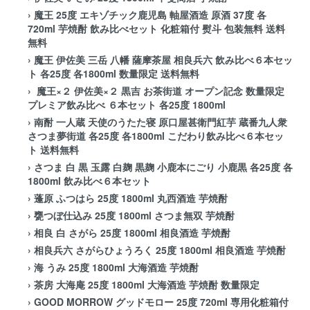
›
魔王 25度 エキゾチック鹿児島 軸屋酒造 原酒 37度 各
720ml 芋焼酎 飲み比べセット 化粧箱付 熨斗 包装無料 送料
無料
›
魔王 伊佐美 三岳 八幡 薩摩茶屋 相良兵六 飲み比べ６本セッ
ト 各25度 各1800ml 数量限定 送料無料
›
魔王×２ 伊佐美×２ 黒吉 お茶街道 オープン記念 数量限定
プレミア飲み比べ ６本セット 各25度 1800ml
›
南酎 一人蔵 天使のうたた寝 原口屋甚衛門紅芋 蔵番九人衆
さつま夢街道 各25度 各1800ml こだわり飲み比べ６本セッ
ト 送料無料
›
さつま 白 黒 玉露 白麹 黒麹 小鹿本にごり 小鹿黒 各25度 各
1800ml 飲み比べ６本セット
›
蓬原 ふつはら 25度 1800ml 丸西酒造 芋焼酎
›
甕つぼ仕込み 25度 1800ml さつま無双 芋焼酎
›
相良 白 さがら 25度 1800ml 相良酒造 芋焼酎
›
相良兵六 さがらひょうろく 25度 1800ml 相良酒造 芋焼酎
›
海 うみ 25度 1800ml 大海酒造 芋焼酎
›
茶房 大海庵 25度 1800ml 大海酒造 芋焼酎 数量限定
›
GOOD MORROW グッドモロー 25度 720ml 専用化粧箱付