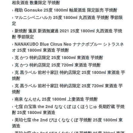
相良酒造 数量限定 芋焼酎
›
権助 Gonsuke 25度 1800ml 軸屋酒造 限定販売 芋焼酎
›
マルニシベニハルカ 25度 1800ml 丸西酒造 芋焼酎 季節限
定
›
新焼酎 蓬原 新酒無濾過 2021 25度 1800ml 丸西酒造 芋焼
酎 季節限定
›
NANAKUBO Blue Citrus Neo ナナクボブルー シトラスネ
オ 25度 1800ml 東酒造 芋焼酎
›
克 かつ 特約店限定 25度 1800ml 東酒造 芋焼酎
›
克 かつ 特約店限定 25度 720ml 東酒造 芋焼酎
›
克 黒ラベル 前村十家註 特約店限定 25度 1800ml 東酒造 芋
焼酎
›
克 黒ラベル 前村十家註 特約店限定 25度 720ml 東酒造 芋
焼酎
›
南泉 なんせん 25度 1800ml 上妻酒造 芋焼酎
›
七窪 白宝珠 the 2nd ななくぼ はくほうじゅ 長期貯蔵 芋焼
酎 25度 1800ml 東酒造
›
美珀七窪 the 2nd びはくななくぼ 芋焼酎 25度 1800ml 東
酒造