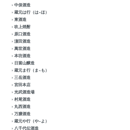
›
中俣酒造
›
蔵元は行（は~ほ）
›
東酒造
›
吹上焼酎
›
原口酒造
›
濵田酒造
›
萬世酒造
›
本坊酒造
›
日當山醸造
›
蔵元ま行（ま~も）
›
三岳酒造
›
宮田本店
›
光武酒造場
›
村尾酒造
›
丸西酒造
›
万膳酒造
›
蔵元や行（や~よ）
›
八千代伝酒造