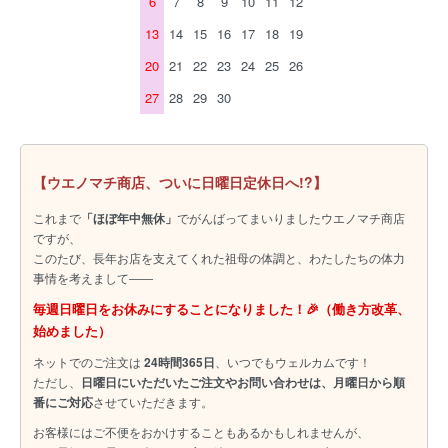
6
7
8
9
10
11
12
13
14
15
16
17
18
19
20
21
22
23
24
25
26
27
28
29
30
【ウエノマチ商店、ついに日曜日定休日へ!?】
これまで
「ほぼ年中無休」
でがんばってまいりましたウエノマチ商店
ですが、
このたび、長年お店を支えてくれた祖母の体調と、わたしたちの体力
事情を考えまして――
毎週日曜日をお休みにすることになりました！🎉（働き方改革、
始めました）
ネットでのご注文は
24時間365日
、いつでもウェルカムです！
ただし、
日曜日にいただいたご注文やお問い合わせは、月曜日から順
番にご対応
させていただきます。
お客様にはご不便をおかけすることもあるかもしれませんが、