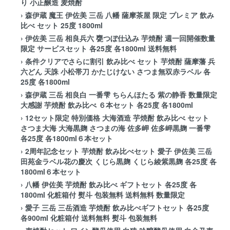
り 小正醸造 麦焼酎
›
森伊蔵 魔王 伊佐美 三岳 八幡 薩摩茶屋 限定 プレミア 飲み
比べ セット 25度 1800ml
›
伊佐美 三岳 相良兵六 甕つぼ仕込み 芋焼酎 週一回開催数量
限定 サービスセット 各25度 各1800ml 送料無料
›
条件クリアでさらに割引 飲み比べ セット 芋焼酎 薩摩藩 兵
六どん 天誅 小松帯刀 かたじけない さつま無双赤ラベル 各
25度 各1800ml
›
森伊蔵 三岳 相良白 一番雫 ちらんほたる 紫の静香 数量限定
大感謝 芋焼酎 飲み比べ ６本セット 各25度 各1800ml
›
12セット限定 特別価格 大海酒造 芋焼酎 飲み比べ セット
さつま大海 大海黒麹 さつまの海 佐多岬 佐多岬黒麹 一番雫
各25度 各1800ml６本セット
›
2周年記念セット 芋焼酎 飲み比べセット 愛子 伊佐美 三岳
田苑金ラベル花の慶次 くじら黒麹 くじら綾紫黒麹 各25度 各
1800ml６本セット
›
八幡 伊佐美 芋焼酎 飲み比べ ギフトセット 各25度 各
1800ml 化粧箱付 熨斗 包装無料 送料無料 数量限定
›
愛子 三岳 三岳酒造 芋焼酎 飲み比べギフトセット 各25度
各900ml 化粧箱付 送料無料 熨斗 包装無料