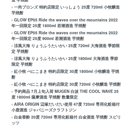
›
一尚ブロンズ 特約店限定 いっしょう 25度 720ml 小牧醸造
芋焼酎
›
GLOW EP05 Ride the waves over the mountains 2022
年一回限定 25度 1800ml 若潮酒造 芋焼酎
›
GLOW EP05 Ride the waves over the mountains 2022
年一回限定 25度 900ml 若潮酒造 芋焼酎
›
涼風大海 りょうふうたいかい 25度 720ml 大海酒造 季節限
定 芋焼酎
›
涼風大海 りょうふうたいかい 25度 1800ml 大海酒造 季節
限定 芋焼酎
›
紅小牧 べにこまき 特約店限定 30度 1800ml 小牧醸造 芋焼
酎
›
紅小牧 べにこまき 特約店限定 30度 720ml 小牧醸造 芋焼酎
›
予約商品 7月上旬入荷 MUGEN 白波 THE COOL WAVE 25
度 1800ml 薩摩酒造 芋焼酎 数量限定
›
AIRA ORIGIN 辺塚だいだい使用 47度 720ml 専用化粧箱付
小鹿酒造 ジャパニーズクラフトジン
›
白金香酔 20度 720ml 専用化粧箱付 白金酒造 芋焼酎 スピリ
ッツ