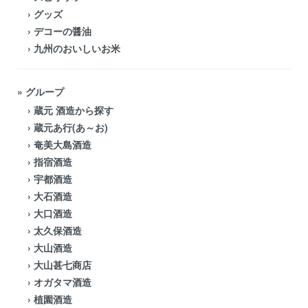
›
グッズ
›
デコーの醤油
›
九州のおいしいお米
» グループ
›
蔵元 酒造から探す
›
蔵元あ行(あ～お)
›
奄美大島酒造
›
指宿酒造
›
宇都酒造
›
大石酒造
›
大口酒造
›
太久保酒造
›
大山酒造
›
大山甚七商店
›
オガタマ酒造
›
植園酒造