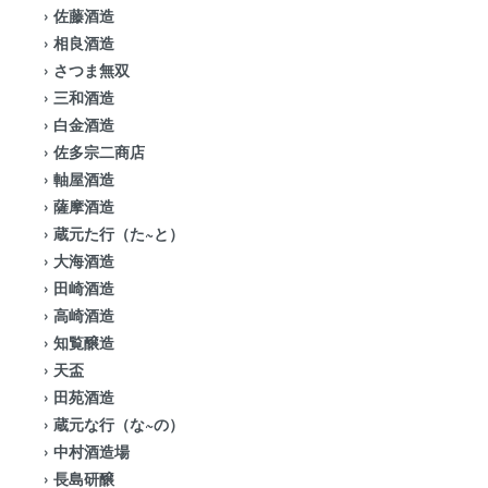
›
佐藤酒造
›
相良酒造
›
さつま無双
›
三和酒造
›
白金酒造
›
佐多宗二商店
›
軸屋酒造
›
薩摩酒造
›
蔵元た行（た~と）
›
大海酒造
›
田崎酒造
›
高崎酒造
›
知覧醸造
›
天盃
›
田苑酒造
›
蔵元な行（な~の）
›
中村酒造場
›
長島研醸