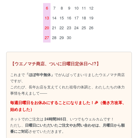
6
7
8
9
10
11
12
13
14
15
16
17
18
19
20
21
22
23
24
25
26
27
28
29
30
【ウエノマチ商店、ついに日曜日定休日へ!?】
これまで
「ほぼ年中無休」
でがんばってまいりましたウエノマチ商店
ですが、
このたび、長年お店を支えてくれた祖母の体調と、わたしたちの体力
事情を考えまして――
毎週日曜日をお休みにすることになりました！🎉（働き方改革、
始めました）
ネットでのご注文は
24時間365日
、いつでもウェルカムです！
ただし、
日曜日にいただいたご注文やお問い合わせは、月曜日から順
番にご対応
させていただきます。