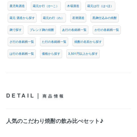
鹿児島酒造
蔵元か行（か~こ）
木場酒造
蔵元は行（は~ほ）
蔵元 酒造から探す
蔵元わ行（わ）
若潮酒造
黒麹仕込みの焼酎
麹で探す
ブレンド麹の焼酎
あ行の各銘柄一覧
か行の各銘柄一覧
さ行の各銘柄一覧
た行の各銘柄一覧
焼酎の名前から探す
は行の各銘柄一覧
価格から探す
3,501円以上から探す
DETAIL｜
商品情報
人気のこだわり焼酎の飲み比べセット♪