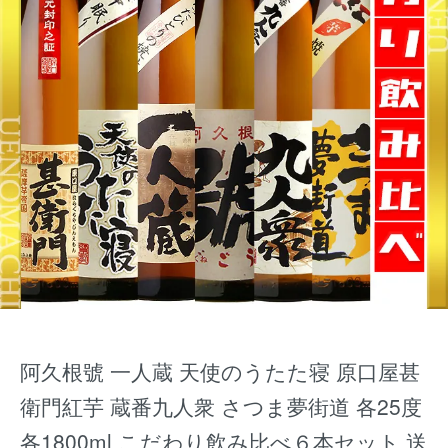
阿久根號 一人蔵 天使のうたた寝 原口屋甚
衛門紅芋 蔵番九人衆 さつま夢街道 各25度
各1800ml こだわり飲み比べ６本セット 送