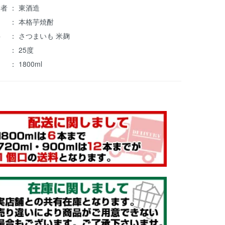
者 ： 東酒造
 ： 本格芋焼酎
料 ： さつまいも 米麹
 ： 25度
： 1800ml
芋焼酎 ｠