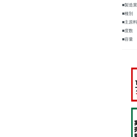
■製造業
■種別
■主原
■度数
■容量 
｟ 本格