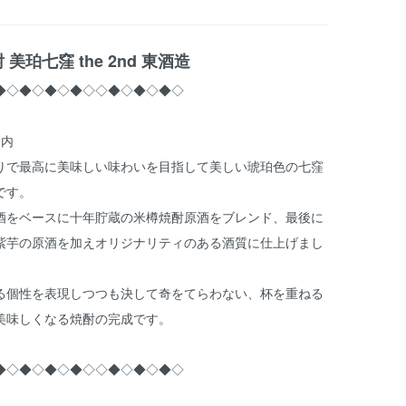
 美珀七窪 the 2nd 東酒造
◆◇◆◇◆◇◆◇◇◆◇◆◇◆◇
案内
りで最高に美味しい味わいを目指して美しい琥珀色の七窪
です。
酒をベースに十年貯蔵の米樽焼酎原酒をブレンド、最後に
紫芋の原酒を加えオリジナリティのある酒質に仕上げまし
る個性を表現しつつも決して奇をてらわない、杯を重ねる
美味しくなる焼酎の完成です。
◆◇◆◇◆◇◆◇◇◆◇◆◇◆◇