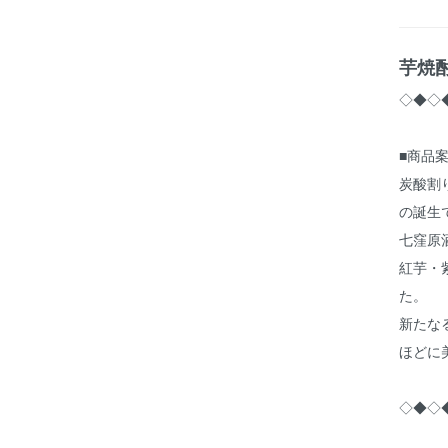
芋焼酎
◇◆◇
■商品
炭酸割
の誕生
七窪原
紅芋・
た。
新たな
ほどに
◇◆◇