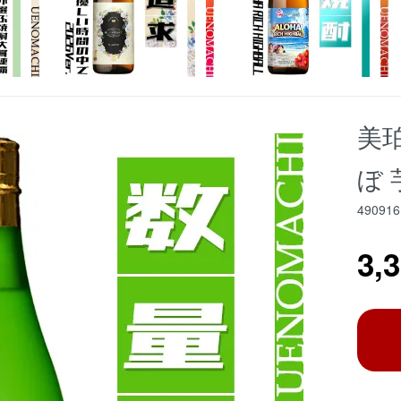
美珀
ぼ 
490916
3,