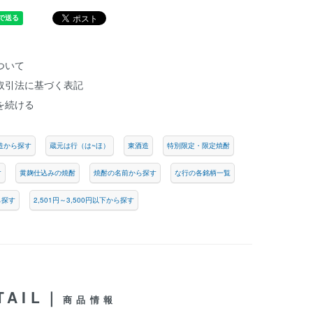
ついて
取引法に基づく表記
を続ける
造から探す
蔵元は行（は~ほ）
東酒造
特別限定・限定焼酎
す
黄麹仕込みの焼酎
焼酎の名前から探す
な行の各銘柄一覧
ら探す
2,501円～3,500円以下から探す
TAIL｜
商品情報