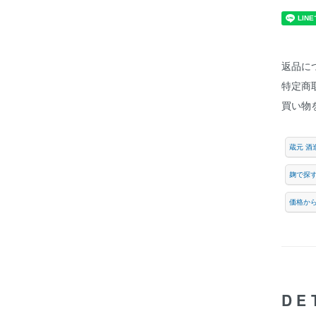
返品に
特定商
買い物
蔵元 酒
麹で探
価格か
DE