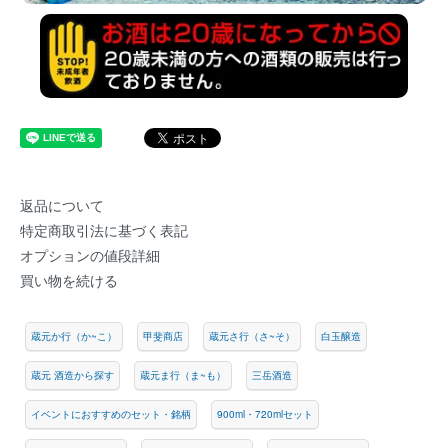
返品について
特定商取引法に基づく表記
オプションの値段詳細
買い物を続ける
蔵元か行（か~こ）
甲斐商店
蔵元さ行（さ~そ）
白玉醸造
蔵元 酒造から探す
蔵元ま行（ま~も）
三岳酒造
イベントにおすすめのセット・銘柄
900ml・720mlセット