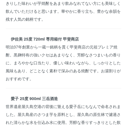
きりした味わいが芋焼酎をあまり飲みなれてない方にも美味しく
飲んでいただけると思います。華やかに香り立ち、豊かな余韻を
残す人気の銘柄です。
伊佐美 25度 720ml 専用箱付 甲斐商店
明治37年創業から一蔵一銘柄を貫く甲斐商店の元祖プレミア焼
酎。黒麹特有の強いクセはあまりなく、芳醇なさつまいもの香り
に、まろやかな口当たり、優しい味わいながら、しっかりとした
風味もあり、どことなく素朴で深みのある焼酎です。お湯割りが
おすすめです。
愛子 25度 900ml 三岳酒造
世界遺産屋久島空港の背後に聳える愛子岳にちなんで命名されま
した。屋久島産のさつま芋を原料とし、屋久島の原生林で濾過さ
れた清らかな水を仕込み水に使用。芳醇な香りすっきりとした飲