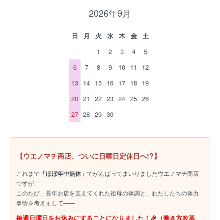
2026年9月
日
月
火
水
木
金
土
1
2
3
4
5
6
7
8
9
10
11
12
13
14
15
16
17
18
19
20
21
22
23
24
25
26
27
28
29
30
【ウエノマチ商店、ついに日曜日定休日へ!?】
これまで
「ほぼ年中無休」
でがんばってまいりましたウエノマチ商店
ですが、
このたび、長年お店を支えてくれた祖母の体調と、わたしたちの体力
事情を考えまして――
毎週日曜日をお休みにすることになりました！🎉（働き方改革、