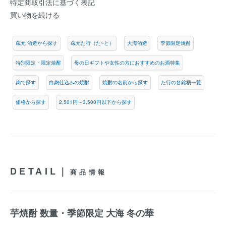
特定商取引法に基づく表記
買い物を続ける
蔵元 酒造から探す
蔵元た行（た~と）
大海酒造
季節限定焼酎
特別限定・限定焼酎
母の日ギフトや女性の方におすすめのお酒特集
麹で探す
白麹仕込みの焼酎
焼酎の名前から探す
た行の各銘柄一覧
価格から探す
2,501円～3,500円以下から探す
DETAIL｜
商品情報
芋焼酎 数量・季節限定 大海 冬の華