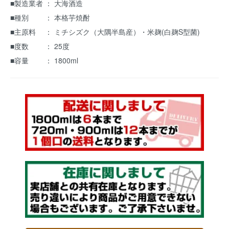
■製造業者 ： 大海酒造
■種別 ： 本格芋焼酎
■主原料 ： ミチシズク（大隅半島産）・米麹(白麹S型菌)
■度数 ： 25度
■容量 ： 1800ml