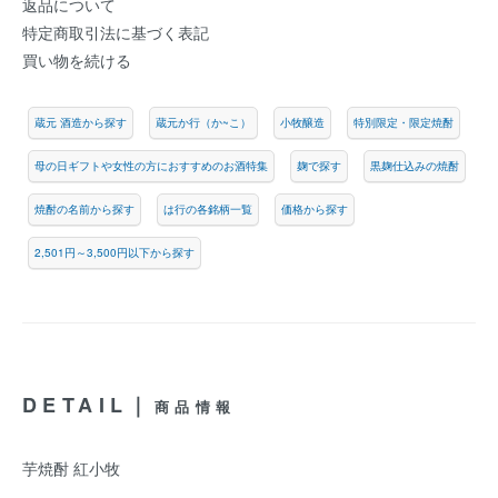
返品について
特定商取引法に基づく表記
買い物を続ける
蔵元 酒造から探す
蔵元か行（か~こ）
小牧醸造
特別限定・限定焼酎
母の日ギフトや女性の方におすすめのお酒特集
麹で探す
黒麹仕込みの焼酎
焼酎の名前から探す
は行の各銘柄一覧
価格から探す
2,501円～3,500円以下から探す
DETAIL｜
商品情報
芋焼酎 紅小牧