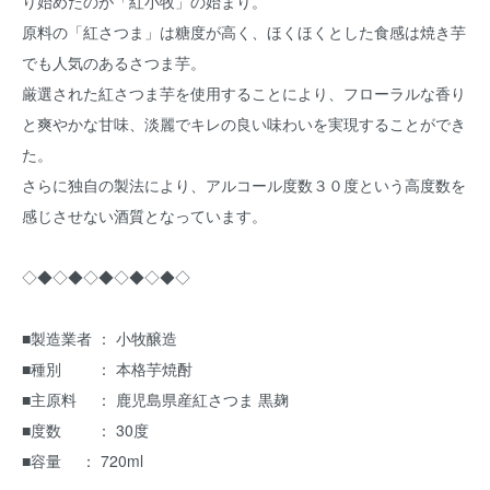
り始めたのが「紅小牧」の始まり。
原料の「紅さつま」は糖度が高く、ほくほくとした食感は焼き芋
でも人気のあるさつま芋。
厳選された紅さつま芋を使用することにより、フローラルな香り
と爽やかな甘味、淡麗でキレの良い味わいを実現することができ
た。
さらに独自の製法により、アルコール度数３０度という高度数を
感じさせない酒質となっています。
◇◆◇◆◇◆◇◆◇◆◇
■製造業者 ： 小牧醸造
■種別 ： 本格芋焼酎
■主原料 ： 鹿児島県産紅さつま 黒麹
■度数 ： 30度
■容量 ： 720ml