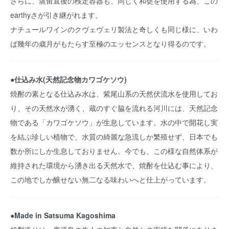
さらに、蒸留直後の検定容器も、同じく和甕を使用する為、この
earthyさが引き継がれます。
ナチュールワインのクヴェヴェリ製法と奇しくも同じ様に、いわ
ば幾年の歳月がもたらす至極のエッセンスとなり得るのです。
●仕込み水(天然記念物カワゴケソウ)
焼酎の素となる仕込み水は、紫尾山系の天然伏流水を使用してお
り、その天然水が湧く、蔵のすぐ脇を流れる河川には、天然記念
物である「カワゴケソウ」が生息しています。水の中で開花し実
を結ぶ珍しい植物で、水質の綺麗な急流しか繁殖せず、日本でも
数か所にしか生息しておりません。今でも、この様な自然体系が
維持された環境から湧き出る天然水で、焼酎を仕込む事により、
この地でしか醸せない無二なる味わいへと仕上がっています。
●Made in Satsuma Kagoshima