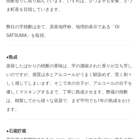
焼酎造りに取り組んでいます。いずれは、さつま芋も全量、さつ
ま町産を目指していきます。
弊社の芋焼酎は全て、原産地呼称、地理的表示である「GI
SATSUMA」を取得。
●熟成
蒸留したばかりの焼酎の香味は、芋の濃縮された香りが立ち芳し
いのですが、酒質は水とアルコールがうまく馴染めず、荒く刺々
しく感じてしまいます。そこで水の分子が、アルコールの分子を
優しくマスキングするまで、丁寧に熟成させます。弊蔵の焼酎
は、精製してから様々な容器で、まず平均でも1年の熟成をかけ
ます。
●石蔵貯蔵