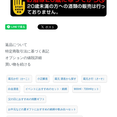
返品について
特定商取引法に基づく表記
オプションの値段詳細
買い物を続ける
蔵元か行（か~こ）
小正醸造
蔵元 酒造から探す
蔵元さ行（さ~そ）
白金酒造
イベントにおすすめのセット・銘柄
900ml・720mlセット
父の日におすすめの焼酎ギフト
お中元などの夏ギフトにおすすめの銘柄や飲み比べセット