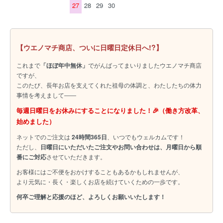
27
28
29
30
【ウエノマチ商店、ついに日曜日定休日へ!?】
これまで
「ほぼ年中無休」
でがんばってまいりましたウエノマチ商店
ですが、
このたび、長年お店を支えてくれた祖母の体調と、わたしたちの体力
事情を考えまして――
毎週日曜日をお休みにすることになりました！🎉（働き方改革、
始めました）
ネットでのご注文は
24時間365日
、いつでもウェルカムです！
ただし、
日曜日にいただいたご注文やお問い合わせは、月曜日から順
番にご対応
させていただきます。
お客様にはご不便をおかけすることもあるかもしれませんが、
より元気に・長く・楽しくお店を続けていくための一歩です。
何卒ご理解と応援のほど、よろしくお願いいたします！