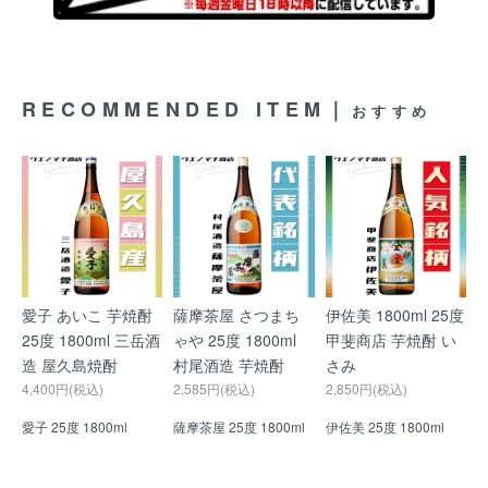
RECOMMENDED ITEM｜
おすすめ
愛子 あいこ 芋焼酎
薩摩茶屋 さつまち
伊佐美 1800ml 25度
25度 1800ml 三岳酒
ゃや 25度 1800ml
甲斐商店 芋焼酎 い
造 屋久島焼酎
村尾酒造 芋焼酎
さみ
4,400円(税込)
2,585円(税込)
2,850円(税込)
愛子 25度 1800ml
薩摩茶屋 25度 1800ml
伊佐美 25度 1800ml