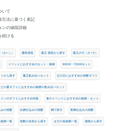
ついて
取引法に基づく表記
ョンの値段詳細
を続ける
行（か~こ）
霧島酒造
蔵元 酒造から探す
蔵元さ行（さ~そ）
造
イベントにおすすめのセット・銘柄
900ml・720mlセット
ットから探す
魔王飲み比べセット
父の日におすすめの焼酎ギフト
などの夏ギフトにおすすめの銘柄や飲み比べセット
タインのギフトにおすすめ特集
春のイベントにおすすめの銘柄・セット
込みの焼酎
白麹仕込みの焼酎
麹で探す
黄麹仕込みの焼酎
各銘柄一覧
焼酎の名前から探す
ま行の各銘柄一覧
価格から探す