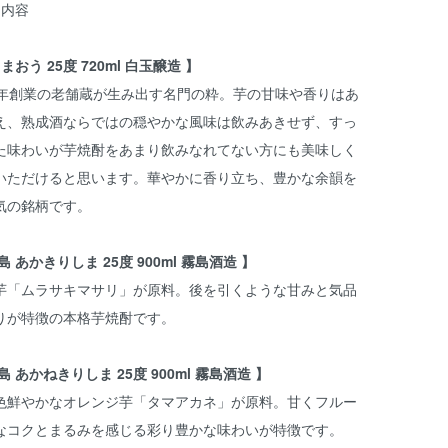
ト内容
 まおう 25度 720ml 白玉醸造 】
7年創業の老舗蔵が生み出す名門の粋。芋の甘味や香りはあ
え、熟成酒ならではの穏やかな風味は飲みあきせず、すっ
た味わいが芋焼酎をあまり飲みなれてない方にも美味しく
いただけると思います。華やかに香り立ち、豊かな余韻を
気の銘柄です。
島 あかきりしま 25度 900ml 霧島酒造 】
芋「ムラサキマサリ」が原料。後を引くような甘みと気品
りが特徴の本格芋焼酎です。
島 あかねきりしま 25度 900ml 霧島酒造 】
色鮮やかなオレンジ芋「タマアカネ」が原料。甘くフルー
なコクとまるみを感じる彩り豊かな味わいが特徴です。