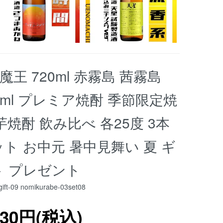
魔王 720ml 赤霧島 茜霧島
0ml プレミア焼酎 季節限定焼
芋焼酎 飲み比べ 各25度 3本
ト お中元 暑中見舞い 夏 ギ
ト プレゼント
ift-09 nomikurabe-03set08
930円(税込)