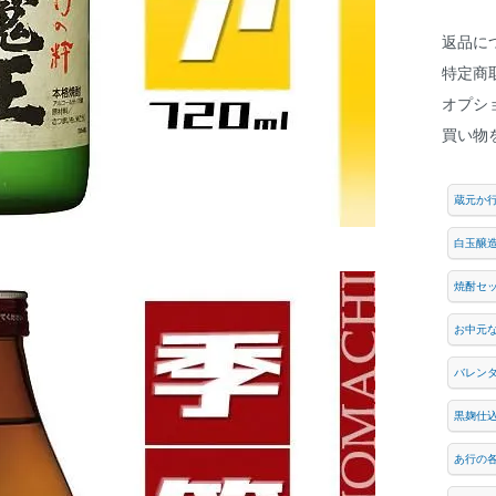
返品に
特定商
オプシ
買い物
蔵元か
白玉醸
焼酎セ
お中元
バレン
黒麹仕
あ行の