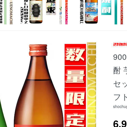
90
酎 
セッ
フ
shochug
6,