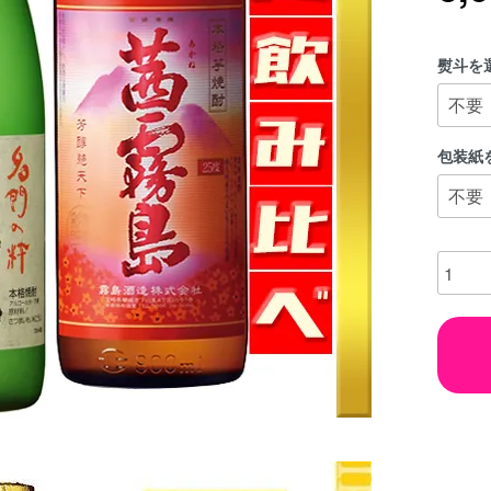
熨斗を
包装紙