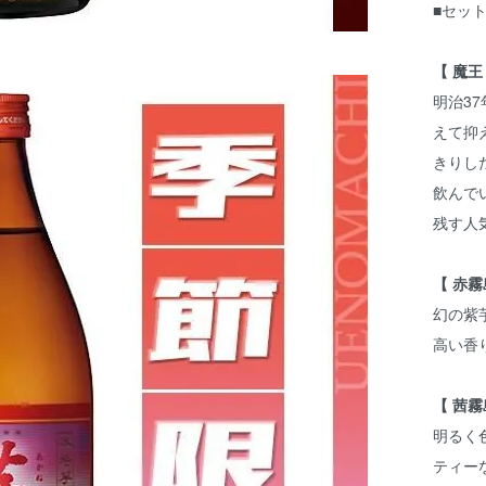
■セッ
【 魔王
明治3
えて抑
きりし
飲んで
残す人
【 赤霧
幻の紫
高い香
【 茜霧
明るく
ティー