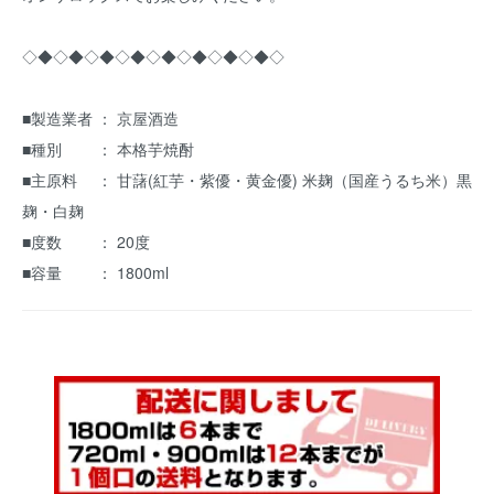
◇◆◇◆◇◆◇◆◇◆◇◆◇◆◇◆◇
■製造業者 ： 京屋酒造
■種別 ： 本格芋焼酎
■主原料 ： 甘藷(紅芋・紫優・黄金優) 米麹（国産うるち米）黒
麹・白麹
■度数 ： 20度
■容量 ： 1800ml
｟ 本格芋焼酎 ｠