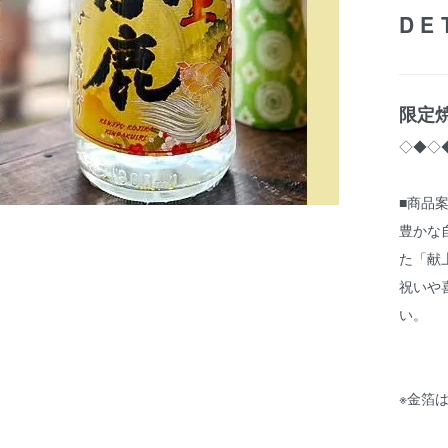
DE
限定焼
◇◆◇
■商品
豊かな
た「献
祝いや
い。
※金箔