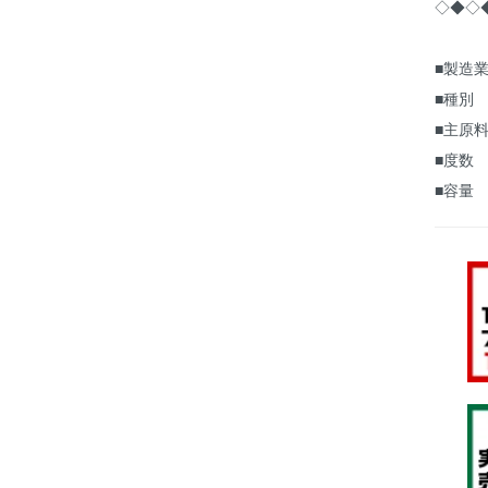
◇◆◇
■製造業
■種別
■主原料
■度数
■容量 