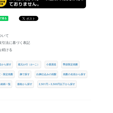
ついて
取引法に基づく表記
を続ける
造から探す
蔵元か行（か~こ）
小鹿酒造
季節限定焼酎
定・限定焼酎
麹で探す
白麹仕込みの焼酎
焼酎の名前から探す
各銘柄一覧
価格から探す
2,501円～3,500円以下から探す