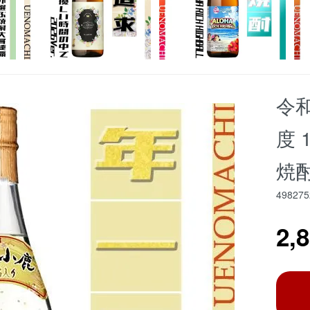
令和
度 
焼酎
498275
2,