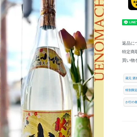
返品に
特定商
買い物
蔵元 酒
特別限
か行の