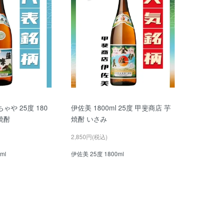
ゃや 25度 180
伊佐美 1800ml 25度 甲斐商店 芋
焼酎
焼酎 いさみ
2,850円(税込)
ml
伊佐美 25度 1800ml