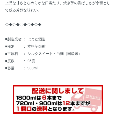
上品な甘さとなめらかな口当たり、焼き芋の香ばしさが余韻とし
て残る芳醇な味わい。
◇◆◇◆◇◆◇◆◇◆
■製造業者 ： はまだ酒造
■種別 ： 本格芋焼酎
■主原料 ： シルクスイート・白麹（国産米）
■度数 ： 25度
■容量 ： 900ml