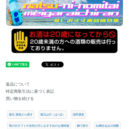
返品について
特定商取引法に基づく表記
買い物を続ける
蔵元 酒造から探す
蔵元は行（は~ほ）
濵田酒造
母の日ギフトや女性の方におすすめのお酒特集
麹で探す
白麹仕込みの焼酎