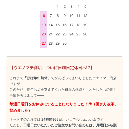
1
2
3
4
5
6
7
8
9
10
11
12
13
14
15
16
17
18
19
20
21
22
23
24
25
26
27
28
29
30
【ウエノマチ商店、ついに日曜日定休日へ!?】
これまで
「ほぼ年中無休」
でがんばってまいりましたウエノマチ商店
ですが、
このたび、長年お店を支えてくれた祖母の体調と、わたしたちの体力
事情を考えまして――
毎週日曜日をお休みにすることになりました！🎉（働き方改革、
始めました）
ネットでのご注文は
24時間365日
、いつでもウェルカムです！
ただし、
日曜日にいただいたご注文やお問い合わせは、月曜日から順