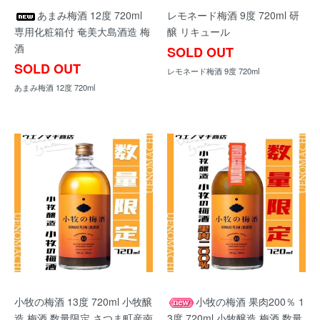
あまみ梅酒 12度 720ml
レモネード梅酒 9度 720ml 研
専用化粧箱付 奄美大島酒造 梅
醸 リキュール
酒
SOLD OUT
SOLD OUT
レモネード梅酒 9度 720ml
あまみ梅酒 12度 720ml
小牧の梅酒 13度 720ml 小牧醸
小牧の梅酒 果肉200％ 1
造 梅酒 数量限定 さつま町産南
3度 720ml 小牧醸造 梅酒 数量