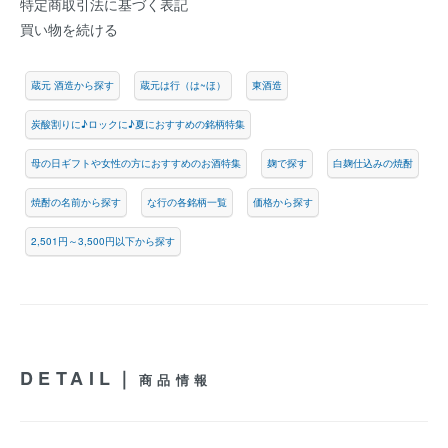
特定商取引法に基づく表記
買い物を続ける
蔵元 酒造から探す
蔵元は行（は~ほ）
東酒造
炭酸割りに♪ロックに♪夏におすすめの銘柄特集
母の日ギフトや女性の方におすすめのお酒特集
麹で探す
白麹仕込みの焼酎
焼酎の名前から探す
な行の各銘柄一覧
価格から探す
2,501円～3,500円以下から探す
DETAIL｜
商品情報