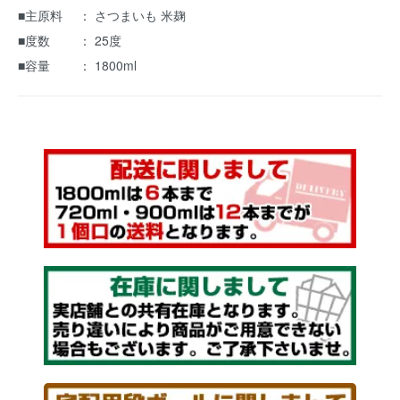
■主原料 ： さつまいも 米麹
■度数 ： 25度
■容量 ： 1800ml
｟ 本格芋焼酎 ｠