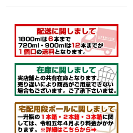
｟ 本格芋焼酎 ｠