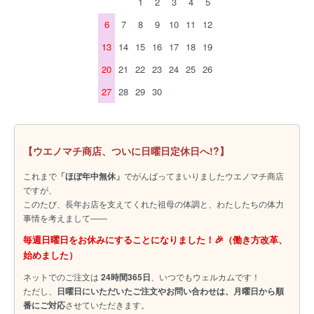
1
2
3
4
5
6
7
8
9
10
11
12
13
14
15
16
17
18
19
20
21
22
23
24
25
26
27
28
29
30
【ウエノマチ商店、ついに日曜日定休日へ!?】
これまで
「ほぼ年中無休」
でがんばってまいりましたウエノマチ商店
ですが、
このたび、長年お店を支えてくれた祖母の体調と、わたしたちの体力
事情を考えまして――
毎週日曜日をお休みにすることになりました！🎉（働き方改革、
始めました）
ネットでのご注文は
24時間365日
、いつでもウェルカムです！
ただし、
日曜日にいただいたご注文やお問い合わせは、月曜日から順
番にご対応
させていただきます。