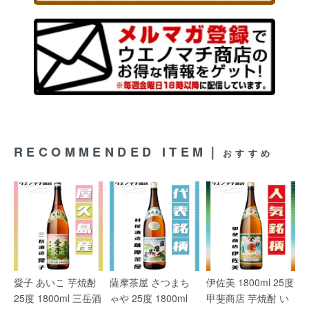
RECOMMENDED ITEM｜
おすすめ
愛子 あいこ 芋焼酎
薩摩茶屋 さつまち
伊佐美 1800ml 25度
25度 1800ml 三岳酒
ゃや 25度 1800ml
甲斐商店 芋焼酎 い