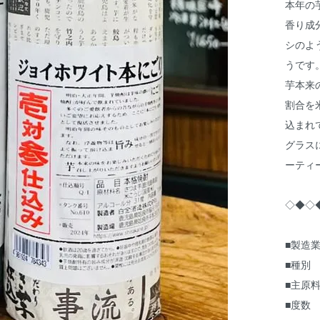
本年の
香り成
シのよ
うです
芋本来
割合を
込まれ
グラス
ーティ
◇◆◇
■製造業
■種別
■主原料
■度数