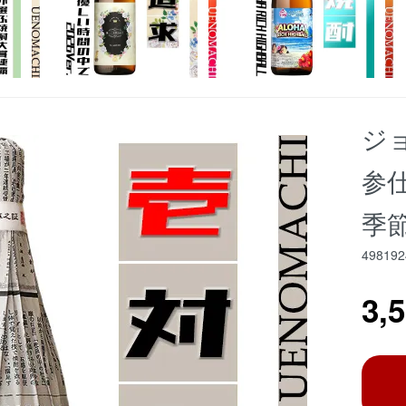
ジ
参仕
季
498192
3,