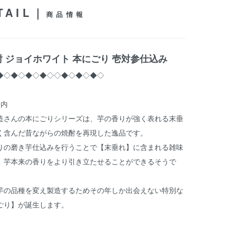
TAIL｜
商品情報
 ジョイホワイト 本にごり 壱対参仕込み
◆◇◆◇◆◇◆◇◇◆◇◆◇◆◇
案内
造さんの本にごりシリーズは、芋の香りが強く表れる末垂
く含んだ昔ながらの焼酎を再現した逸品です。
りの磨き芋仕込みを行うことで【末垂れ】に含まれる雑味
、芋本来の香りをより引き立たせることができるそうで
芋の品種を変え製造するためその年しか出会えない特別な
ごり】が誕生します。