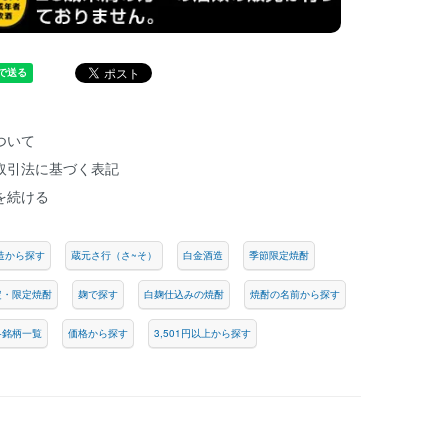
ついて
取引法に基づく表記
を続ける
造から探す
蔵元さ行（さ~そ）
白金酒造
季節限定焼酎
定・限定焼酎
麹で探す
白麹仕込みの焼酎
焼酎の名前から探す
各銘柄一覧
価格から探す
3,501円以上から探す