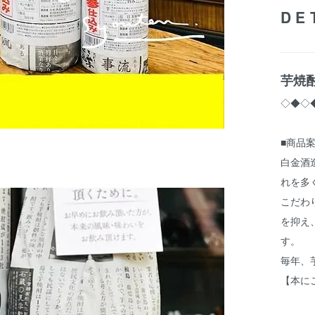
DE
芋焼酎
◇◆◇
■商品
白金酒
れを多
こだわ
を抑え
す。
毎年、
【本に