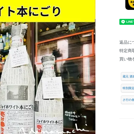
返品に
特定商
買い物
蔵元 酒
特別限
さ行の