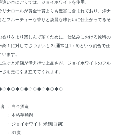
芋違い本にごりでは、ジョイホワイトを使用。
分リナロールが黄金千貫よりも豊富に含まれており、洋ナ
うなフルーティーな香りと淡麗な味わいに仕上がってるそ
。
の香りをより楽しんで頂くために、仕込みにおける原料の
米麹１に対してさつまいも３(通常は1：5)という割合で仕
ています。
に注ぐと米麹が備え持つ上品さが、ジョイホワイトのフル
ーさを更に引き立ててくれます。
◆◇◆◇◆◇◆◇◇◆◇◆◇◆◇
者 ： 白金酒造
 ： 本格芋焼酎
 ： ジョイホワイト 米麹(白麹)
 ： 31度