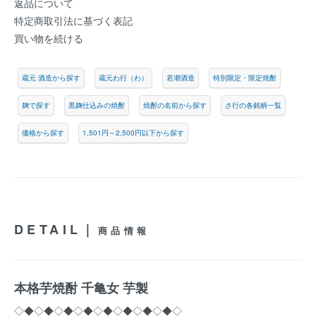
返品について
特定商取引法に基づく表記
買い物を続ける
蔵元 酒造から探す
蔵元わ行（わ）
若潮酒造
特別限定・限定焼酎
麹で探す
黒麹仕込みの焼酎
焼酎の名前から探す
さ行の各銘柄一覧
価格から探す
1,501円～2,500円以下から探す
DETAIL｜
商品情報
本格芋焼酎 千亀女 芋製
◇◆◇◆◇◆◇◆◇◆◇◆◇◆◇◆◇