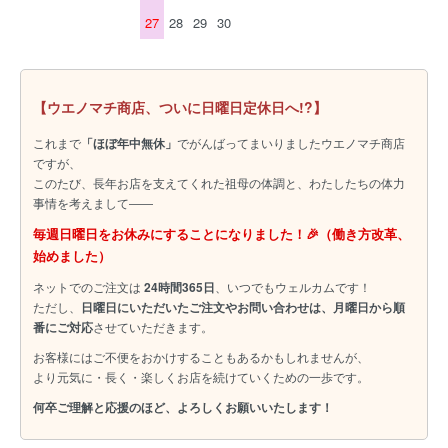
27
28
29
30
【ウエノマチ商店、ついに日曜日定休日へ!?】
これまで
「ほぼ年中無休」
でがんばってまいりましたウエノマチ商店
ですが、
このたび、長年お店を支えてくれた祖母の体調と、わたしたちの体力
事情を考えまして――
毎週日曜日をお休みにすることになりました！🎉（働き方改革、
始めました）
ネットでのご注文は
24時間365日
、いつでもウェルカムです！
ただし、
日曜日にいただいたご注文やお問い合わせは、月曜日から順
番にご対応
させていただきます。
お客様にはご不便をおかけすることもあるかもしれませんが、
より元気に・長く・楽しくお店を続けていくための一歩です。
何卒ご理解と応援のほど、よろしくお願いいたします！