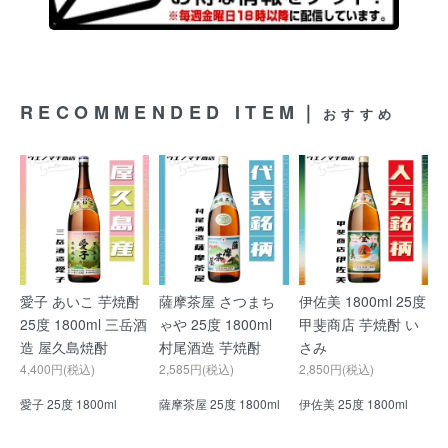
RECOMMENDED ITEM｜
おすすめ
愛子 あいこ 芋焼酎
薩摩茶屋 さつまち
伊佐美 1800ml 25度
25度 1800ml 三岳酒
ゃや 25度 1800ml
甲斐商店 芋焼酎 い
造 屋久島焼酎
村尾酒造 芋焼酎
さみ
4,400円(税込)
2,585円(税込)
2,850円(税込)
愛子 25度 1800ml
薩摩茶屋 25度 1800ml
伊佐美 25度 1800ml