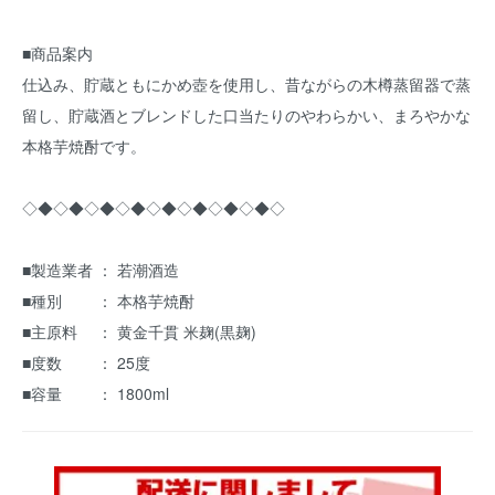
■商品案内
仕込み、貯蔵ともにかめ壺を使用し、昔ながらの木樽蒸留器で蒸
留し、貯蔵酒とブレンドした口当たりのやわらかい、まろやかな
本格芋焼酎です。
◇◆◇◆◇◆◇◆◇◆◇◆◇◆◇◆◇
■製造業者 ： 若潮酒造
■種別 ： 本格芋焼酎
■主原料 ： 黄金千貫 米麹(黒麹)
■度数 ： 25度
■容量 ： 1800ml