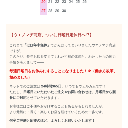
20
21
22
23
24
25
26
27
28
29
30
【ウエノマチ商店、ついに日曜日定休日へ!?】
これまで
「ほぼ年中無休」
でがんばってまいりましたウエノマチ商店
ですが、
このたび、長年お店を支えてくれた祖母の体調と、わたしたちの体力
事情を考えまして――
毎週日曜日をお休みにすることになりました！🎉（働き方改革、
始めました）
ネットでのご注文は
24時間365日
、いつでもウェルカムです！
ただし、
日曜日にいただいたご注文やお問い合わせは、月曜日から順
番にご対応
させていただきます。
お客様にはご不便をおかけすることもあるかもしれませんが、
より元気に・長く・楽しくお店を続けていくための一歩です。
何卒ご理解と応援のほど、よろしくお願いいたします！