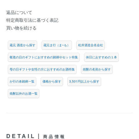
返品について
特定商取引法に基づく表記
買い物を続ける
蔵元 酒造から探す
蔵元ま行（ま~も）
松井酒造合名会社
敬老の日のギフトにおすすめの銘柄やセット特集
休日におすすめの１本
母の日ギフトや女性の方におすすめのお酒特集
焼酎の名前から探す
か行の各銘柄一覧
価格から探す
3,501円以上から探す
焼酎以外のお酒一覧
DETAIL｜
商品情報