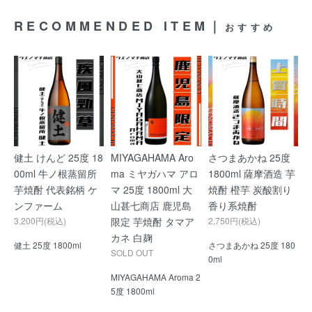
RECOMMENDED ITEM｜
おすすめ
健土 けんど 25度 18
MIYAGAHAMA Aro
さつまあかね 25度
00ml 牛ノ根蒸留所
ma ミヤガハマ アロ
1800ml 薩摩酒造 芋
芋焼酎 代表銘柄 ケ
マ 25度 1800ml 大
焼酎 橙芋 炭酸割り
ンファーム
山甚七商店 鹿児島
香り系焼酎
3,200円(税込)
限定 芋焼酎 タマア
2,750円(税込)
カネ 白麹
健土 25度 1800ml
さつまあかね 25度 180
SOLD OUT
0ml
MIYAGAHAMA Aroma 2
5度 1800ml