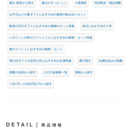
蔵元 酒造から探す
蔵元か行（か~こ）
小鹿酒造
特別限定・限定焼酎
お中元などの夏ギフトにおすすめの銘柄や飲み比べセット
敬老の日のギフトにおすすめの銘柄やセット特集
休日におすすめの１本
ハロウィンや秋のイベントごとにおすすめの銘柄・セット特集
春のイベントにおすすめの銘柄・セット
母の日ギフトや女性の方におすすめのお酒特集
麹で探す
白麹仕込みの焼酎
焼酎の名前から探す
た行の各銘柄一覧
価格から探す
1,501円～2,500円以下から探す
DETAIL｜
商品情報