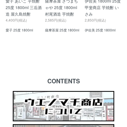
愛子 あいこ 芋焼酎
薩摩茶屋 さつまち
伊佐美 1800ml 25度
25度 1800ml 三岳酒
ゃや 25度 1800ml
甲斐商店 芋焼酎 い
造 屋久島焼酎
村尾酒造 芋焼酎
さみ
4,400円(税込)
2,585円(税込)
2,850円(税込)
愛子 25度 1800ml
薩摩茶屋 25度 1800ml
伊佐美 25度 1800ml
CONTENTS