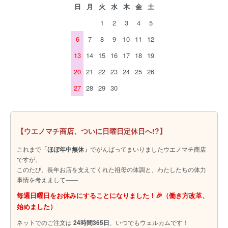
日
月
火
水
木
金
土
1
2
3
4
5
6
7
8
9
10
11
12
13
14
15
16
17
18
19
20
21
22
23
24
25
26
27
28
29
30
【ウエノマチ商店、ついに日曜日定休日へ!?】
これまで
「ほぼ年中無休」
でがんばってまいりましたウエノマチ商店
ですが、
このたび、長年お店を支えてくれた祖母の体調と、わたしたちの体力
事情を考えまして――
毎週日曜日をお休みにすることになりました！🎉（働き方改革、
始めました）
ネットでのご注文は
24時間365日
、いつでもウェルカムです！