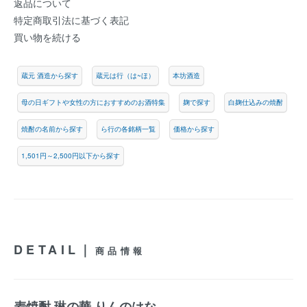
返品について
特定商取引法に基づく表記
買い物を続ける
蔵元 酒造から探す
蔵元は行（は~ほ）
本坊酒造
母の日ギフトや女性の方におすすめのお酒特集
麹で探す
白麹仕込みの焼酎
焼酎の名前から探す
ら行の各銘柄一覧
価格から探す
1,501円～2,500円以下から探す
DETAIL｜
商品情報
麦焼酎 琳の華 りんのはな