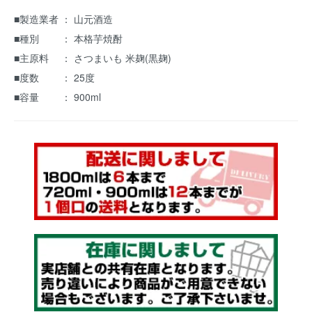
■製造業者 ： 山元酒造
■種別 ： 本格芋焼酎
■主原料 ： さつまいも 米麹(黒麹)
■度数 ： 25度
■容量 ： 900ml