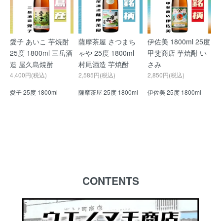
愛子 あいこ 芋焼酎
薩摩茶屋 さつまち
伊佐美 1800ml 25度
25度 1800ml 三岳酒
ゃや 25度 1800ml
甲斐商店 芋焼酎 い
造 屋久島焼酎
村尾酒造 芋焼酎
さみ
4,400円(税込)
2,585円(税込)
2,850円(税込)
愛子 25度 1800ml
薩摩茶屋 25度 1800ml
伊佐美 25度 1800ml
CONTENTS