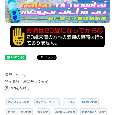
返品について
特定商取引法に基づく表記
買い物を続ける
蔵元 酒造から探す
蔵元や行（や~よ）
山元酒造
季節限定焼酎
特別限定・限定焼酎
麹で探す
黒麹仕込みの焼酎
焼酎の名前から探す