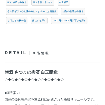
蔵元 酒造から探す
蔵元さ行（さ~そ）
白玉醸造
母の日ギフトや女性の方におすすめのお酒特集
焼酎の名前から探す
さ行の各銘柄一覧
価格から探す
1,501円～2,500円以下から探す
DETAIL｜
商品情報
梅酒 さつまの梅酒 白玉醸造
◇◆◇◆◇◆◇◆◇◆◇◇◆◇◆◇◆◇
■商品案内
国産の優良梅果実を主原料に醸造された高級リキュールです。