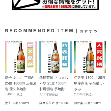
RECOMMENDED ITEM｜
おすすめ
愛子 あいこ 芋焼酎
薩摩茶屋 さつまち
伊佐美 1800ml 25度
25度 1800ml 三岳酒
ゃや 25度 1800ml
甲斐商店 芋焼酎 い
造 屋久島焼酎
村尾酒造 芋焼酎
さみ
4,400円(税込)
2,585円(税込)
2,850円(税込)
愛子 25度 1800ml
薩摩茶屋 25度 1800ml
伊佐美 25度 1800ml