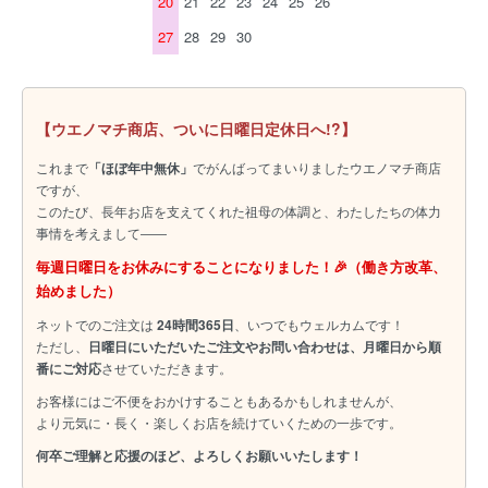
20
21
22
23
24
25
26
27
28
29
30
【ウエノマチ商店、ついに日曜日定休日へ!?】
これまで
「ほぼ年中無休」
でがんばってまいりましたウエノマチ商店
ですが、
このたび、長年お店を支えてくれた祖母の体調と、わたしたちの体力
事情を考えまして――
毎週日曜日をお休みにすることになりました！🎉（働き方改革、
始めました）
ネットでのご注文は
24時間365日
、いつでもウェルカムです！
ただし、
日曜日にいただいたご注文やお問い合わせは、月曜日から順
番にご対応
させていただきます。
お客様にはご不便をおかけすることもあるかもしれませんが、
より元気に・長く・楽しくお店を続けていくための一歩です。
何卒ご理解と応援のほど、よろしくお願いいたします！