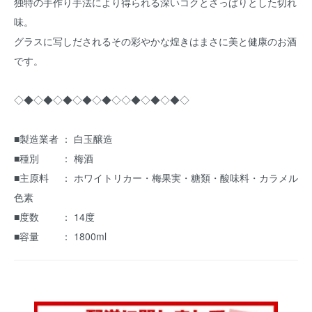
独特の手作り手法により得られる深いコクとさっぱりとした切れ
味。
グラスに写しだされるその彩やかな煌きはまさに美と健康のお酒
です。
◇◆◇◆◇◆◇◆◇◆◇◇◆◇◆◇◆◇
■製造業者 ： 白玉醸造
■種別 ： 梅酒
■主原料 ： ホワイトリカー・梅果実・糖類・酸味料・カラメル
色素
■度数 ： 14度
■容量 ： 1800ml
sakounoumesyu