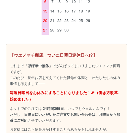
6
7
8
9
10
11
12
13
14
15
16
17
18
19
20
21
22
23
24
25
26
27
28
29
30
【ウエノマチ商店、ついに日曜日定休日へ!?】
これまで
「ほぼ年中無休」
でがんばってまいりましたウエノマチ商店
ですが、
このたび、長年お店を支えてくれた祖母の体調と、わたしたちの体力
事情を考えまして――
毎週日曜日をお休みにすることになりました！🎉（働き方改革、
始めました）
ネットでのご注文は
24時間365日
、いつでもウェルカムです！
ただし、
日曜日にいただいたご注文やお問い合わせは、月曜日から順
番にご対応
させていただきます。
お客様にはご不便をおかけすることもあるかもしれませんが、