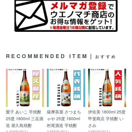
RECOMMENDED ITEM｜
おすすめ
愛子 あいこ 芋焼酎
薩摩茶屋 さつまち
伊佐美 1800ml 25度
25度 1800ml 三岳酒
ゃや 25度 1800ml
甲斐商店 芋焼酎 い
造 屋久島焼酎
村尾酒造 芋焼酎
さみ
4,400円(税込)
2,585円(税込)
2,850円(税込)