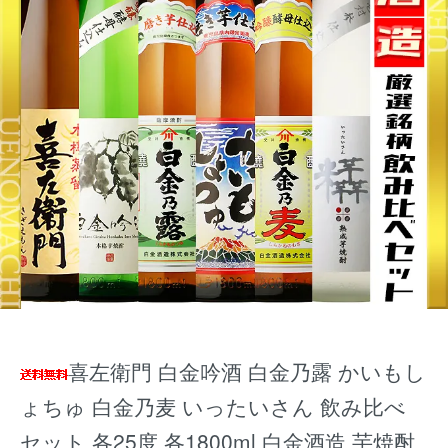
喜左衛門 白金吟酒 白金乃露 かいもし
ょちゅ 白金乃麦 いったいさん 飲み比べ
セット 各25度 各1800ml 白金酒造 芋焼酎