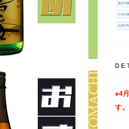
あ行の
た行の
3,50
DE
※4
す。