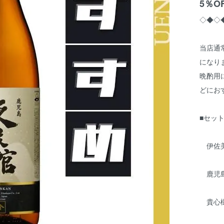
5％O
◇◆◇
当店通
になり
晩酌用
どにお
■セッ
伊佐美 
鹿児島限
貴心樹 