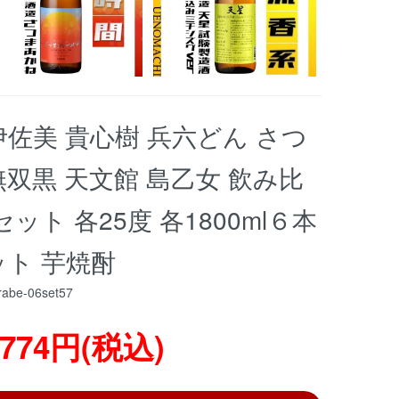
伊佐美 貴心樹 兵六どん さつ
双黒 天文館 島乙女 飲み比
セット 各25度 各1800ml６本
ット 芋焼酎
rabe-06set57
,774円(税込)