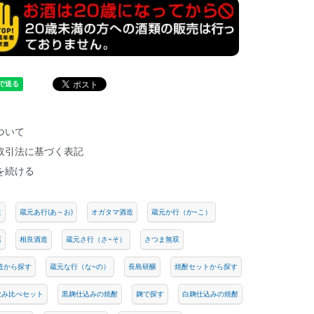
ついて
取引法に基づく表記
を続ける
造
蔵元あ行(あ～お)
オガタマ酒造
蔵元か行（か~こ）
店
相良酒造
蔵元さ行（さ~そ）
さつま無双
造から探す
蔵元な行（な~の）
長島研醸
焼酎セットから探す
飲み比べセット
黒麹仕込みの焼酎
麹で探す
白麹仕込みの焼酎