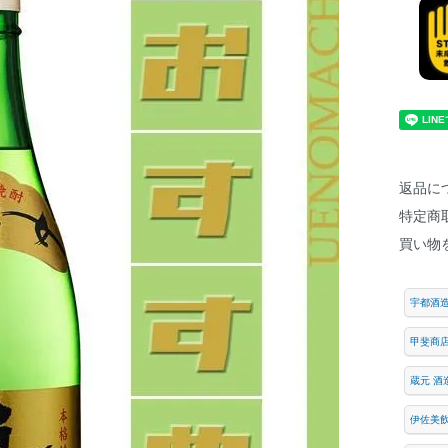
返品に
特定商
買い物
宇都酒
甲斐商
蔵元 酒
伊佐美