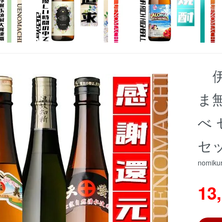
ま無
べ 
セ
nomiku
13