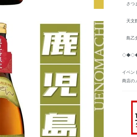
さつま無
天文館 
島乙女 
◇◆◇
イベン
商店の