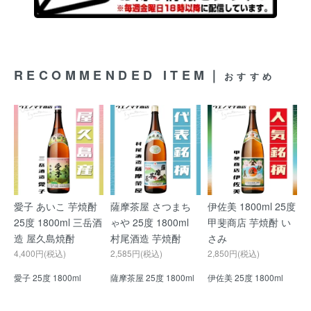
RECOMMENDED ITEM｜
おすすめ
愛子 あいこ 芋焼酎
薩摩茶屋 さつまち
伊佐美 1800ml 25度
25度 1800ml 三岳酒
ゃや 25度 1800ml
甲斐商店 芋焼酎 い
造 屋久島焼酎
村尾酒造 芋焼酎
さみ
4,400円(税込)
2,585円(税込)
2,850円(税込)
愛子 25度 1800ml
薩摩茶屋 25度 1800ml
伊佐美 25度 1800ml