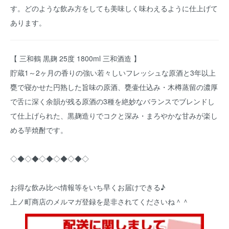
す。どのような飲み方をしても美味しく味わえるように仕上げて
あります。
【 三和鶴 黒麹 25度 1800ml 三和酒造 】
貯蔵1～2ヶ月の香りの強い若々しいフレッシュな原酒と3年以上
甕で寝かせた円熟した旨味の原酒、甕壷仕込み・木樽蒸留の濃厚
で舌に深く余韻が残る原酒の3種を絶妙なバランスでブレンドし
て仕上げられた、黒麹造りでコクと深み・まろやかな甘みが楽し
める芋焼酎です。
◇◆◇◆◇◆◇◆◇◆◇
お得な飲み比べ情報等をいち早くお届けできる♪
上ノ町商店のメルマガ登録を是非されてくださいね＾＾