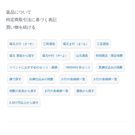
返品について
特定商取引法に基づく表記
買い物を続ける
蔵元さ行（さ~そ）
三和酒造
蔵元ま行（ま~も）
三岳酒造
蔵元 酒造から探す
蔵元や行（や~よ）
山元酒造
特別限定・限定焼酎
イベントにおすすめのセット・銘柄
1800ml６本セット
黒麹仕込みの焼酎
麹で探す
白麹仕込みの焼酎
か行の各銘柄一覧
さ行の各銘柄一覧
焼酎の名前から探す
ま行の各銘柄一覧
価格から探す
3,501円以上から探す