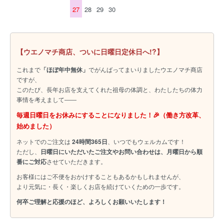
27
28
29
30
【ウエノマチ商店、ついに日曜日定休日へ!?】
これまで
「ほぼ年中無休」
でがんばってまいりましたウエノマチ商店
ですが、
このたび、長年お店を支えてくれた祖母の体調と、わたしたちの体力
事情を考えまして――
毎週日曜日をお休みにすることになりました！🎉（働き方改革、
始めました）
ネットでのご注文は
24時間365日
、いつでもウェルカムです！
ただし、
日曜日にいただいたご注文やお問い合わせは、月曜日から順
番にご対応
させていただきます。
お客様にはご不便をおかけすることもあるかもしれませんが、
より元気に・長く・楽しくお店を続けていくための一歩です。
何卒ご理解と応援のほど、よろしくお願いいたします！