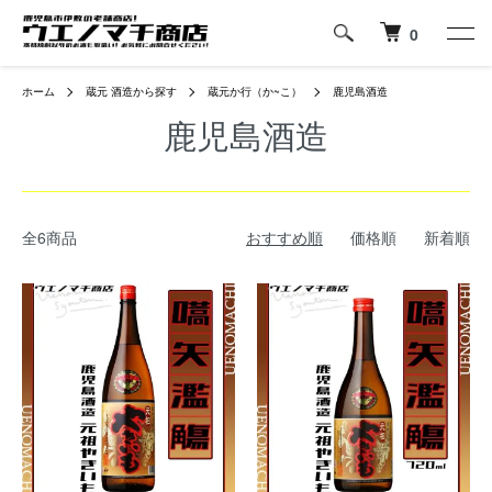
0
ホーム
蔵元 酒造から探す
蔵元か行（か~こ）
鹿児島酒造
鹿児島酒造
全6商品
おすすめ順
価格順
新着順