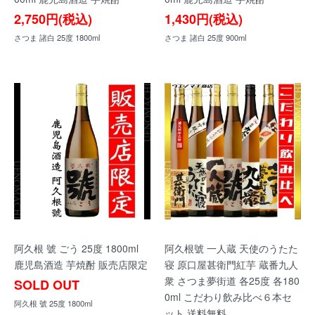
2,750円(税込)
1,430円(税込)
さつま 諸白 25度 1800ml
さつま 諸白 25度 900ml
阿久根 號 ごう 25度 1800ml
阿久根號 一人蔵 天使のうたた
鹿児島酒造 芋焼酎 販売店限定
寝 原口屋甚衛門紅芋 蔵番九人
衆 さつま夢街道 各25度 各180
SOLD OUT
0ml こだわり飲み比べ６本セ
阿久根 號 25度 1800ml
ット 送料無料