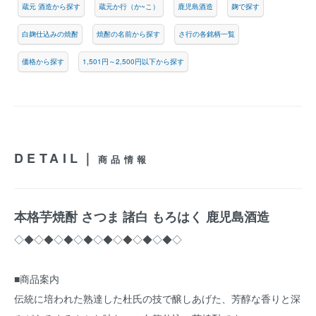
蔵元 酒造から探す
蔵元か行（か~こ）
鹿児島酒造
麹で探す
白麹仕込みの焼酎
焼酎の名前から探す
さ行の各銘柄一覧
価格から探す
1,501円～2,500円以下から探す
DETAIL｜
商品情報
本格芋焼酎 さつま 諸白 もろはく 鹿児島酒造
◇◆◇◆◇◆◇◆◇◆◇◆◇◆◇◆◇
■商品案内
伝統に培われた熟達した杜氏の技で醸しあげた、芳醇な香りと深