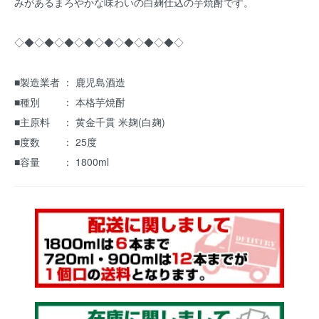
みがあるまろやかな味わいの白麹仕込の芋焼酎です。
◇◆◇◆◇◆◇◆◇◆◇◆◇◆◇◆◇
■製造業者 ： 鹿児島酒造
■種別 ： 本格芋焼酎
■主原料 ： 黄金千貫 米麹(白麹)
■度数 ： 25度
■容量 ： 1800ml