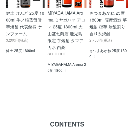
健土 けんど 25度 18
MIYAGAHAMA Aro
さつまあかね 25度
00ml 牛ノ根蒸留所
ma ミヤガハマ アロ
1800ml 薩摩酒造 芋
芋焼酎 代表銘柄 ケ
マ 25度 1800ml 大
焼酎 橙芋 炭酸割り
ンファーム
山甚七商店 鹿児島
香り系焼酎
3,200円(税込)
限定 芋焼酎 タマア
2,750円(税込)
カネ 白麹
健土 25度 1800ml
さつまあかね 25度 180
SOLD OUT
0ml
MIYAGAHAMA Aroma 2
5度 1800ml
CONTENTS