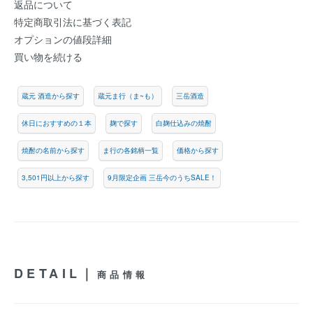
返品について
特定商取引法に基づく表記
オプションの値段詳細
買い物を続ける
蔵元 酒造から探す
蔵元ま行（ま~も）
三岳酒造
休日におすすめの１本
麹で探す
白麹仕込みの焼酎
焼酎の名前から探す
ま行の各銘柄一覧
価格から探す
3,501円以上から探す
9月限定企画 三岳今のうちSALE！
DETAIL｜
商品情報