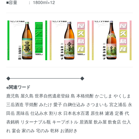
■容量 ： 1800ml×12
◆━━━━━━━━━━━━━━━━◆
※関連ワード
鹿児島 屋久島 世界自然遺産登録 島 本格焼酎 かごしま やくしま
三岳酒造 芋焼酎 みたけ 愛子 白麹仕込み さつまいも 宮之浦岳 永
田岳 黒味岳 仕込み水 割り水 日本名水百選 原生林 濾過 定番 代
表銘柄 リターナブル瓶 キープボトル 居酒屋 飲み屋 飲食店 仕入
れ 宴会 家のみ 宅のみ 乾杯 お酒好き