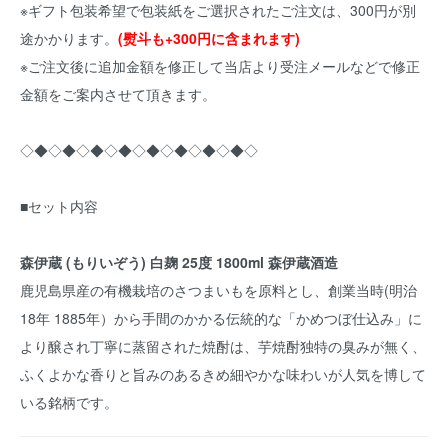
※ギフト包装希望で包装紙をご選択されたご注文は、300円が別
途かかります。
(熨斗も+300円に含まれます)
※ご注文後に追加金額を修正して当店より受注メールなどで修正
金額をご案内させて頂きます。
◇◆◇◆◇◆◇◆◇◆◇◆◇◆◇◆◇
■セット内容
森伊蔵 (もりいぞう) 白麹 25度 1800ml 森伊蔵酒造
鹿児島県産の有機栽培のさつまいもを原料とし、創業当時(明治
18年 1885年）から手間のかかる伝統的な「かめつぼ仕込み」に
より醸され丁寧に蒸留された焼酎は、芋焼酎独特の臭みが無く、
ふくよかな香りと旨みのあるきめ細やかな味わいが人気を博して
いる銘柄です。