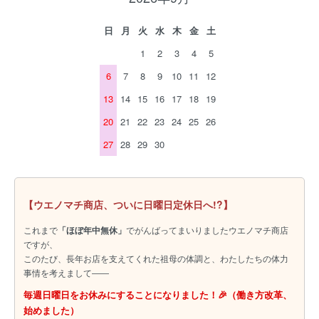
日
月
火
水
木
金
土
1
2
3
4
5
6
7
8
9
10
11
12
13
14
15
16
17
18
19
20
21
22
23
24
25
26
27
28
29
30
【ウエノマチ商店、ついに日曜日定休日へ!?】
これまで
「ほぼ年中無休」
でがんばってまいりましたウエノマチ商店
ですが、
このたび、長年お店を支えてくれた祖母の体調と、わたしたちの体力
事情を考えまして――
毎週日曜日をお休みにすることになりました！🎉（働き方改革、
始めました）