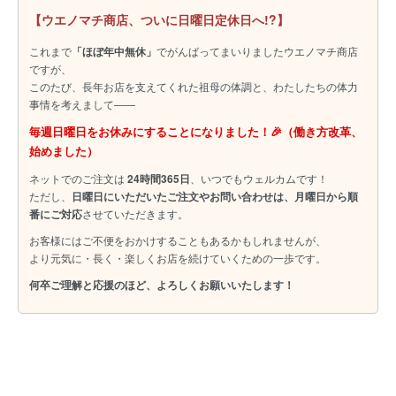
【ウエノマチ商店、ついに日曜日定休日へ!?】
これまで
「ほぼ年中無休」
でがんばってまいりましたウエノマチ商店
ですが、
このたび、長年お店を支えてくれた祖母の体調と、わたしたちの体力
事情を考えまして――
毎週日曜日をお休みにすることになりました！🎉（働き方改革、
始めました）
ネットでのご注文は
24時間365日
、いつでもウェルカムです！
ただし、
日曜日にいただいたご注文やお問い合わせは、月曜日から順
番にご対応
させていただきます。
お客様にはご不便をおかけすることもあるかもしれませんが、
より元気に・長く・楽しくお店を続けていくための一歩です。
何卒ご理解と応援のほど、よろしくお願いいたします！