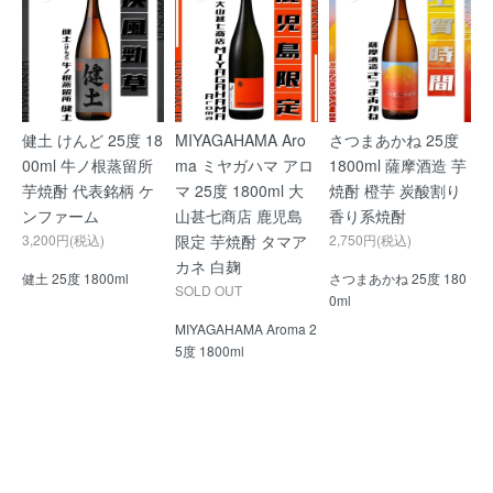
健土 けんど 25度 18
MIYAGAHAMA Aro
さつまあかね 25度
00ml 牛ノ根蒸留所
ma ミヤガハマ アロ
1800ml 薩摩酒造 芋
芋焼酎 代表銘柄 ケ
マ 25度 1800ml 大
焼酎 橙芋 炭酸割り
ンファーム
山甚七商店 鹿児島
香り系焼酎
3,200円(税込)
限定 芋焼酎 タマア
2,750円(税込)
カネ 白麹
健土 25度 1800ml
さつまあかね 25度 180
SOLD OUT
0ml
MIYAGAHAMA Aroma 2
5度 1800ml