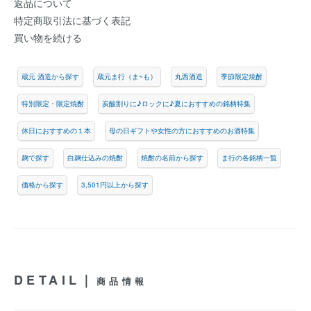
返品について
特定商取引法に基づく表記
買い物を続ける
蔵元 酒造から探す
蔵元ま行（ま~も）
丸西酒造
季節限定焼酎
特別限定・限定焼酎
炭酸割りに♪ロックに♪夏におすすめの銘柄特集
休日におすすめの１本
母の日ギフトや女性の方におすすめのお酒特集
麹で探す
白麹仕込みの焼酎
焼酎の名前から探す
ま行の各銘柄一覧
価格から探す
3,501円以上から探す
DETAIL｜
商品情報