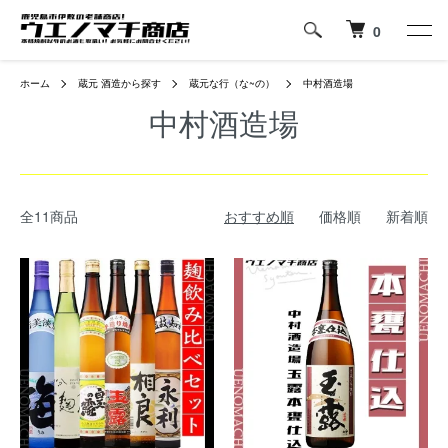
0
ホーム
蔵元 酒造から探す
蔵元な行（な~の）
中村酒造場
中村酒造場
全11商品
おすすめ順
価格順
新着順