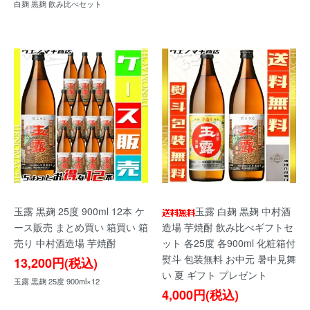
白麹 黒麹 飲み比べセット
玉露 黒麹 25度 900ml 12本 ケ
玉露 白麹 黒麹 中村酒
ース販売 まとめ買い 箱買い 箱
造場 芋焼酎 飲み比べギフトセ
売り 中村酒造場 芋焼酎
ット 各25度 各900ml 化粧箱付
熨斗 包装無料 お中元 暑中見舞
13,200円(税込)
い 夏 ギフト プレゼント
玉露 黒麹 25度 900ml×12
4,000円(税込)