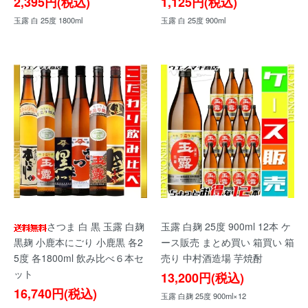
2,395円(税込)
1,125円(税込)
玉露 白 25度 1800ml
玉露 白 25度 900ml
さつま 白 黒 玉露 白麹
玉露 白麹 25度 900ml 12本 ケ
黒麹 小鹿本にごり 小鹿黒 各2
ース販売 まとめ買い 箱買い 箱
5度 各1800ml 飲み比べ６本セ
売り 中村酒造場 芋焼酎
ット
13,200円(税込)
16,740円(税込)
玉露 白麹 25度 900ml×12