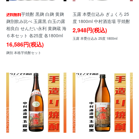
芋焼酎 黒麹 白麹 黄麹
玉露 本甕仕込み ぎょくろ 25
麹別飲み比べ 玉露黒 白玉の露
度 1800ml 中村酒造場 芋焼酎
相良白 せんだい永利 黄麹蔵 海
2,948円(税込)
６本セット 各25度 各1800ml
玉露 本甕仕込み 25度 1800ml
16,586円(税込)
麹別 本格芋焼酎セット