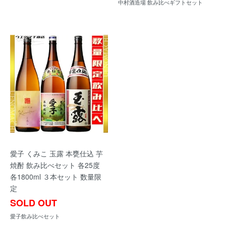
中村酒造場 飲み比べギフトセット
愛子 くみこ 玉露 本甕仕込 芋
焼酎 飲み比べセット 各25度
各1800ml ３本セット 数量限
定
SOLD OUT
愛子飲み比べセット