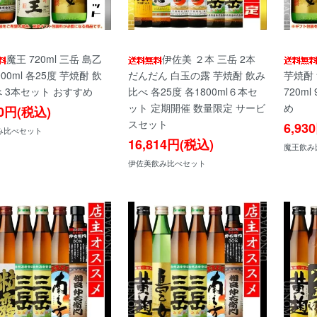
魔王 720ml 三岳 島乙
伊佐美 ２本 三岳 2本
00ml 各25度 芋焼酎 飲
だんだん 白玉の露 芋焼酎 飲み
芋焼酎
 3本セット おすすめ
比べ 各25度 各1800ml６本セ
720ml
ット 定期開催 数量限定 サービ
め
10円(税込)
スセット
6,93
み比べセット
16,814円(税込)
魔王飲み
伊佐美飲み比べセット