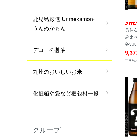
鹿児島厳選 Unmekamon-
うんめかもん
良仲右
み比べ
各90
デコーの醤油
9,3
三岳飲
九州のおいしいお米
化粧箱や袋など梱包材一覧
グループ