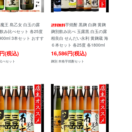
魔王 島乙女 白玉の露
芋焼酎 黒麹 白麹 黄麹
 飲み比べセット 各25度
麹別飲み比べ 玉露黒 白玉の露
 900ml 3本セット おすす
相良白 せんだい永利 黄麹蔵 海
６本セット 各25度 各1800ml
0円(税込)
16,586円(税込)
比べセット
麹別 本格芋焼酎セット