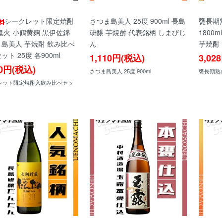
シークレット限定焼酎
さつま島美人 25度 900ml 長島
甕長期
鬼火 小鶴黄麹 黒伊佐錦
研醸 芋焼酎 代表銘柄 しまびじ
1800
島美人 芋焼酎 飲み比べ
ん
芋焼酎
ット 25度 各900ml
1,110円(税込)
3,02
20円(税込)
さつま島美人 25度 900ml
甕長期熟成
レット限定焼酎入飲み比べセッ