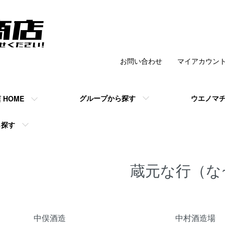
お問い合わせ
マイアカウン
チ商店 】の公式
グループから探す
ウエノマ
HOME
ら探す
蔵元な行（な
ープ一覧
中俣酒造
中村酒造場