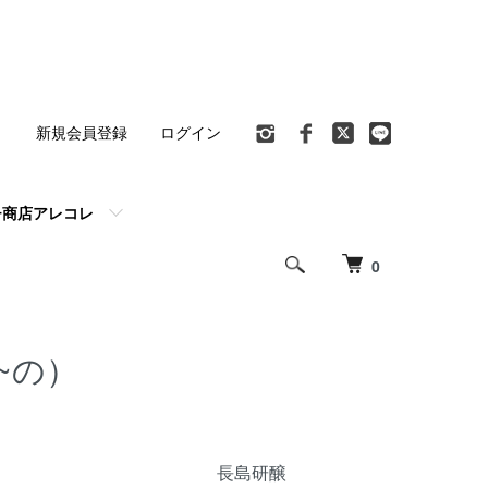
ト
新規会員登録
ログイン
チ商店アレコレ
0
~の）
長島研醸