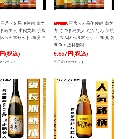
三岳 × 2 黒伊佐錦 南之
三岳 × 2 黒伊佐錦 南之
つま島美人 小鶴黄麹 芋焼
方 さつま島美人 だんだん 芋焼
比べ６本セット 25度 各
酎 飲み比べ６本セット 25度 各
900ml 送料無料
1円(税込)
9,657円(税込)
比べセット
三岳飲み比べセット