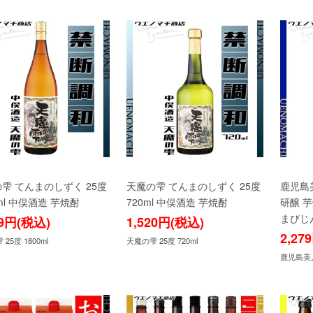
雫 てんまのしずく 25度
天魔の雫 てんまのしずく 25度
鹿児島美
0ml 中俣酒造 芋焼酎
720ml 中俣酒造 芋焼酎
研醸 
まびじ
29円(税込)
1,520円(税込)
2,27
25度 1800ml
天魔の雫 25度 720ml
鹿児島美人 