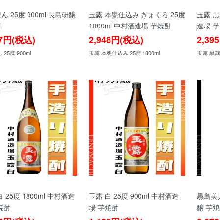
ん 25度 900ml 長島研醸
玉露 本甕仕込み ぎょくろ 25度
玉露 黒
酎
1800ml 中村酒造場 芋焼酎
造場 
97円(税込)
2,948円(税込)
2,39
25度 900ml
玉露 本甕仕込み 25度 1800ml
玉露 黒麹 
 25度 1800ml 中村酒造
玉露 白 25度 900ml 中村酒造
黒島美人
焼酎
場 芋焼酎
醸 芋