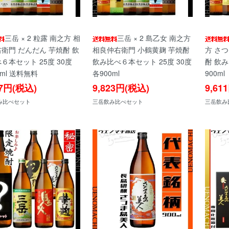
三岳 × 2 粒露 南之方 相
三岳 × 2 島乙女 南之方
衛門 だんだん 芋焼酎 飲
相良仲右衛門 小鶴黄麹 芋焼酎
方 さ
６本セット 25度 30度
飲み比べ６本セット 25度 30度
酎 飲み
0ml 送料無料
各900ml
900ml
77円(税込)
9,823円(税込)
9,61
み比べセット
三岳飲み比べセット
三岳飲み