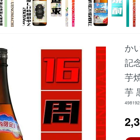
かい
記念
芋焼
芋
498192
2,