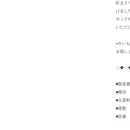
紅まさ
けまし
ロック
いただ
※かい
を指し
◇◆◇
■製造業
■種別
■主原
■度数
■容量 