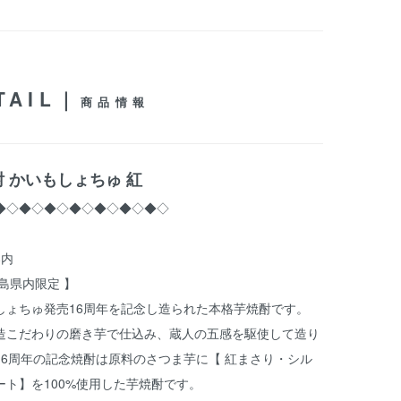
TAIL｜
商品情報
 かいもしょちゅ 紅
◆◇◆◇◆◇◆◇◆◇◆◇◆◇
案内
島県内限定 】
しょちゅ発売16周年を記念し造られた本格芋焼酎です。
造こだわりの磨き芋で仕込み、蔵人の五感を駆使して造り
16周年の記念焼酎は原料のさつま芋に【 紅まさり・シル
ート】を100%使用した芋焼酎です。