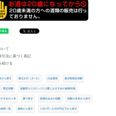
ついて
取引法に基づく表記
を続ける
造から探す
蔵元さ行（さ~そ）
白金酒造
鹿児島限定焼酎
定・限定焼酎
炭酸割りに♪ロックに♪夏におすすめの銘柄特集
おすすめの１本
麹で探す
黒麹仕込みの焼酎
焼酎の名前から探す
各銘柄一覧
価格から探す
1,501円～2,500円以下から探す