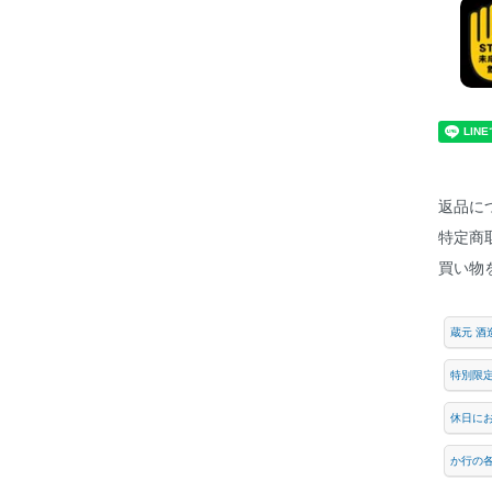
返品に
特定商
買い物
蔵元 酒
特別限
休日に
か行の