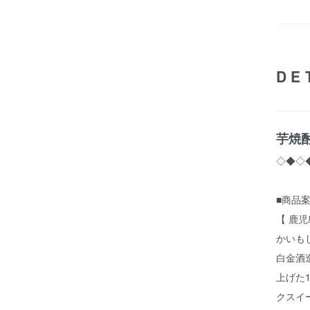
DE
芋焼酎
◇◆◇
■商品
【 鹿児
かいも
白金酒
上げた
クスイ