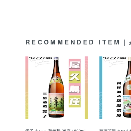
RECOMMENDED ITEM｜
愛子 あいこ 芋焼酎 25度 1800ml
薩摩茶屋 さつまち