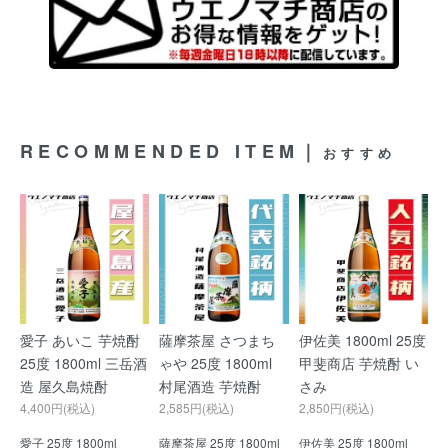
RECOMMENDED ITEM｜
おすすめ
愛子 あいこ 芋焼酎
薩摩茶屋 さつまち
伊佐美 1800ml 25度
25度 1800ml 三岳酒
ゃや 25度 1800ml
甲斐商店 芋焼酎 い
造 屋久島焼酎
村尾酒造 芋焼酎
さみ
4,400円(税込)
2,585円(税込)
2,850円(税込)
愛子 25度 1800ml
薩摩茶屋 25度 1800ml
伊佐美 25度 1800ml