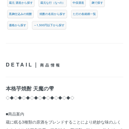
蔵元 酒造から探す
蔵元な行（な~の）
中俣酒造
麹で探す
黒麹仕込みの焼酎
焼酎の名前から探す
た行の各銘柄一覧
価格から探す
～1,500円以下から探す
DETAIL｜
商品情報
本格芋焼酎 天魔の雫
◇◆◇◆◇◆◇◆◇◆◇◆◇◆◇◆◇
■商品案内
蔵に眠る3種類の原酒をブレンドすることにより絶妙な味のふく