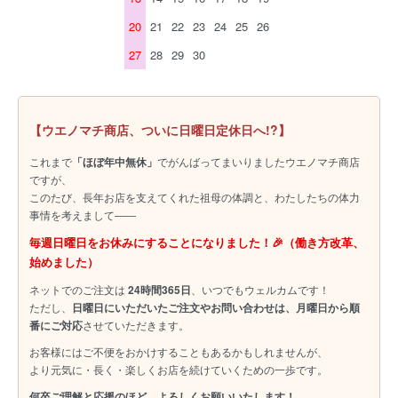
20
21
22
23
24
25
26
27
28
29
30
【ウエノマチ商店、ついに日曜日定休日へ!?】
これまで
「ほぼ年中無休」
でがんばってまいりましたウエノマチ商店
ですが、
このたび、長年お店を支えてくれた祖母の体調と、わたしたちの体力
事情を考えまして――
毎週日曜日をお休みにすることになりました！🎉（働き方改革、
始めました）
ネットでのご注文は
24時間365日
、いつでもウェルカムです！
ただし、
日曜日にいただいたご注文やお問い合わせは、月曜日から順
番にご対応
させていただきます。
お客様にはご不便をおかけすることもあるかもしれませんが、
より元気に・長く・楽しくお店を続けていくための一歩です。
何卒ご理解と応援のほど、よろしくお願いいたします！