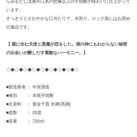
らみをだし淡麗辛口系の想像以上の芋焼酎の味わいに仕上がって
います。
すっきりとさわやかな口当たりで、水割り、ロック派にはお奨め
の逸品です。
【 蔵に住む天使と悪魔が恋をした。酒の神にもわからない秘密
の出会いが醸しだす素敵なハーモニー。】
◇◆◇◆◇◆◇◆◇◆◇◆◇◆◇◆◇
■製造業者 ： 中俣酒造
■種別 ： 本格芋焼酎
■主原料 ： 黄金千貫 米麹(黒麹)
■度数 ： 25度
■容量 ： 720ml