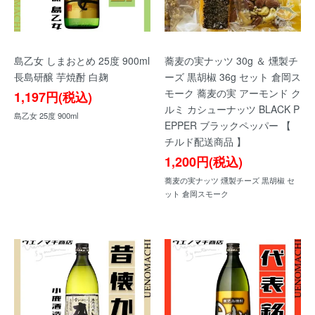
島乙女 しまおとめ 25度 900ml
蕎麦の実ナッツ 30g ＆ 燻製チ
長島研醸 芋焼酎 白麹
ーズ 黒胡椒 36g セット 倉岡ス
モーク 蕎麦の実 アーモンド ク
1,197円(税込)
ルミ カシューナッツ BLACK P
島乙女 25度 900ml
EPPER ブラックペッパー 【
チルド配送商品 】
1,200円(税込)
蕎麦の実ナッツ 燻製チーズ 黒胡椒 セ
ット 倉岡スモーク