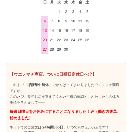
日
月
火
水
木
金
土
1
2
3
4
5
6
7
8
9
10
11
12
13
14
15
16
17
18
19
20
21
22
23
24
25
26
27
28
29
30
【ウエノマチ商店、ついに日曜日定休日へ!?】
これまで
「ほぼ年中無休」
でがんばってまいりましたウエノマチ商店
ですが、
このたび、長年お店を支えてくれた祖母の体調と、わたしたちの体力
事情を考えまして――
毎週日曜日をお休みにすることになりました！🎉（働き方改革、
始めました）
ネットでのご注文は
24時間365日
、いつでもウェルカムです！