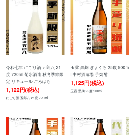
令和七年 にごり酒 五郎八 21
玉露 黒麹 ぎょくろ 25度 900m
度 720ml 菊水酒造 秋冬季節限
l 中村酒造場 芋焼酎
定 リキュール ごろはち
1,125円(税込)
1,122円(税込)
玉露 黒麹 25度 900ml
にごり酒 五郎八 21度 720ml