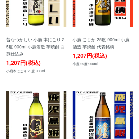
昔なつかしい 小鹿 本にごり 2
小鹿 こじか 25度 900ml 小鹿
5度 900ml 小鹿酒造 芋焼酎 白
酒造 芋焼酎 代表銘柄
麹仕込み
1,207円(税込)
1,207円(税込)
小鹿 25度 900ml
小鹿本にごり 25度 900ml