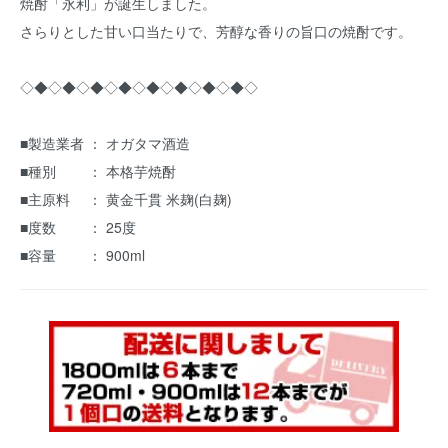
焼酎「永利」が誕生しました。
さらりとした甘い口当たりで、芳醇な香りの旨口の焼酎です。
◇◆◇◆◇◆◇◆◇◆◇◆◇◆◇◆◇
■製造業者 ： オガタマ酒造
■種別 ： 本格芋焼酎
■主原料 ： 黄金千貫 米麹(白麹)
■度数 ： 25度
■容量 ： 900ml