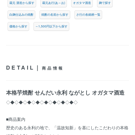
蔵元 酒造から探す
蔵元あ行(あ～お)
オガタマ酒造
麹で探す
白麹仕込みの焼酎
焼酎の名前から探す
さ行の各銘柄一覧
価格から探す
～1,500円以下から探す
DETAIL｜
商品情報
本格芋焼酎 せんだい永利 ながとし オガタマ酒造
◇◆◇◆◇◆◇◆◇◆◇◆◇◆◇◆◇
■商品案内
歴史のある永利の地で、「温故知新」を基にしたこだわりの本格