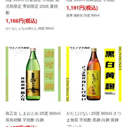
児島限定 季節限定 2026 夏焼
1,191円(税込)
酎
薩摩 蔵酔笑 25度 900ml
1,166円(税込)
かいもしょちゅ28どん 28度 900ml
島乙女 しまおとめ 25度 900ml
かたじけない 25度 900ml さつ
長島研醸 芋焼酎 白麹
ま無双 芋焼酎 黒麹 白麹 黄麹
ブレンド