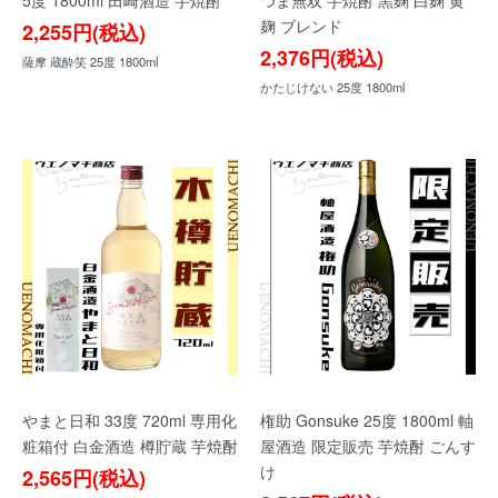
5度 1800ml 田崎酒造 芋焼酎
つま無双 芋焼酎 黒麹 白麹 黄
麹 ブレンド
2,255円(税込)
2,376円(税込)
薩摩 蔵酔笑 25度 1800ml
かたじけない 25度 1800ml
やまと日和 33度 720ml 専用化
権助 Gonsuke 25度 1800ml 軸
粧箱付 白金酒造 樽貯蔵 芋焼酎
屋酒造 限定販売 芋焼酎 ごんす
け
2,565円(税込)