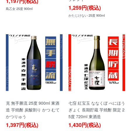
1,197円(税込)
1,259円(税込)
島乙女 25度 900ml
かたじけない 25度 900ml
克 無手勝流 25度 900ml 東酒
七窪 紅宝玉 ななくぼ べにほう
造 芋焼酎 炭酸割り かつ むて
ぎょく 長期貯蔵 芋焼酎 限定 2
かつりゅう
5度 720ml 東酒造
1,397円(税込)
1,430円(税込)