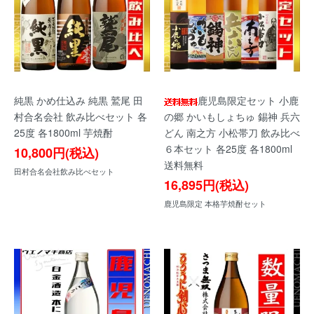
純黒 かめ仕込み 純黒 鷲尾 田
鹿児島限定セット 小鹿
村合名会社 飲み比べセット 各
の郷 かいもしょちゅ 錫神 兵六
25度 各1800ml 芋焼酎
どん 南之方 小松帯刀 飲み比べ
６本セット 各25度 各1800ml
10,800円(税込)
送料無料
田村合名会社飲み比べセット
16,895円(税込)
鹿児島限定 本格芋焼酎セット