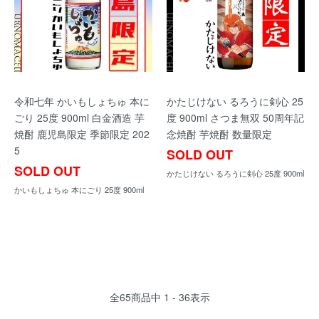
令和七年 かいもしょちゅ 本に
かたじけない るろうに剣心 25
ごり 25度 900ml 白金酒造 芋
度 900ml さつま無双 50周年記
焼酎 鹿児島限定 季節限定 202
念焼酎 芋焼酎 数量限定
5
SOLD OUT
SOLD OUT
かたじけない るろうに剣心 25度 900ml
かいもしょちゅ 本にごり 25度 900ml
全
65
商品中
1 - 36
表示