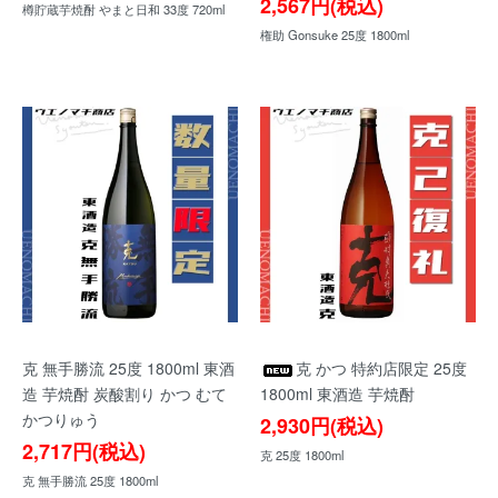
2,567円(税込)
樽貯蔵芋焼酎 やまと日和 33度 720ml
権助 Gonsuke 25度 1800ml
克 無手勝流 25度 1800ml 東酒
克 かつ 特約店限定 25度
造 芋焼酎 炭酸割り かつ むて
1800ml 東酒造 芋焼酎
かつりゅう
2,930円(税込)
2,717円(税込)
克 25度 1800ml
克 無手勝流 25度 1800ml