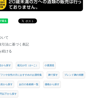
ついて
取引法に基づく表記
を続ける
造から探す
蔵元か行（か~こ）
小鹿酒造
ギフトや女性の方におすすめのお酒特集
麹で探す
ブレンド麹の焼酎
名前から探す
あ行の各銘柄一覧
価格から探す
00円以下から探す