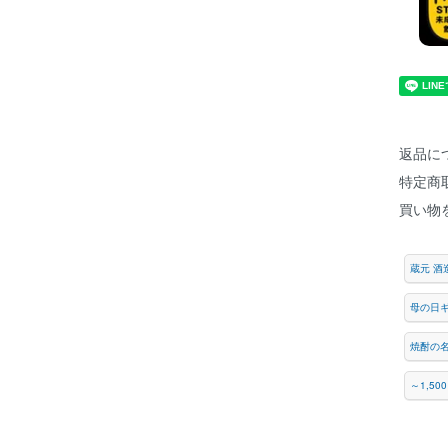
返品に
特定商
買い物
蔵元 酒
母の日
焼酎の
～1,5