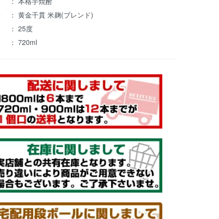
 ： 本格芋焼酎
 ： 黄金千貫 米麹(ブレンド)
 ： 25度
： 720ml