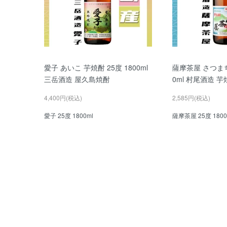
愛子 あいこ 芋焼酎 25度 1800ml
薩摩茶屋 さつまち
三岳酒造 屋久島焼酎
0ml 村尾酒造 芋
4,400円(税込)
2,585円(税込)
愛子 25度 1800ml
薩摩茶屋 25度 1800