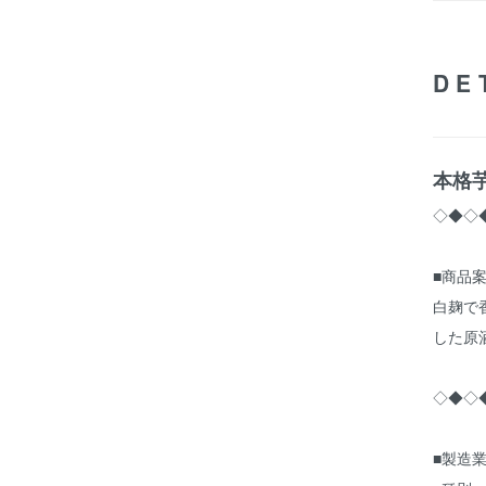
DE
本格芋
◇◆◇
■商品
白麹で
した原
◇◆◇
■製造業