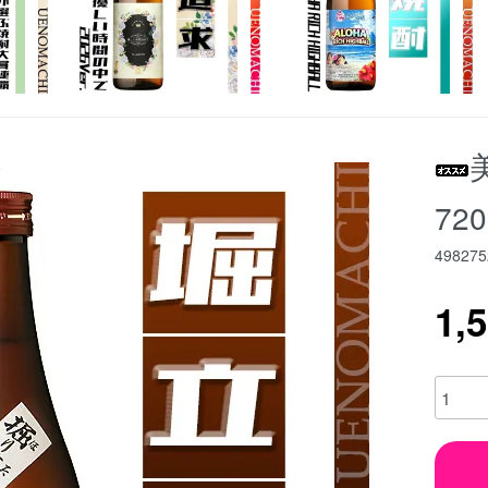
72
498275
1,