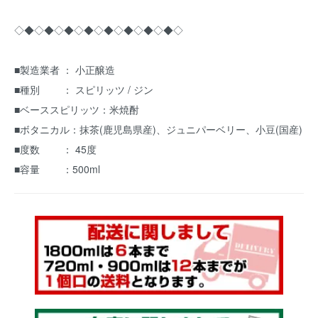
◇◆◇◆◇◆◇◆◇◆◇◆◇◆◇◆◇
■製造業者 ： 小正醸造
■種別 ： スピリッツ / ジン
■ベーススピリッツ：米焼酎
■ボタニカル：抹茶(鹿児島県産)、ジュニパーベリー、小豆(国産)
■度数 ： 45度
■容量 ：500ml