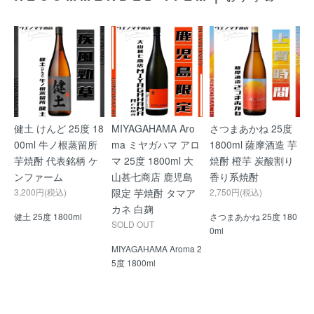
健土 けんど 25度 18
MIYAGAHAMA Aro
さつまあかね 25度
00ml 牛ノ根蒸留所
ma ミヤガハマ アロ
1800ml 薩摩酒造 芋
芋焼酎 代表銘柄 ケ
マ 25度 1800ml 大
焼酎 橙芋 炭酸割り
ンファーム
山甚七商店 鹿児島
香り系焼酎
3,200円(税込)
限定 芋焼酎 タマア
2,750円(税込)
カネ 白麹
健土 25度 1800ml
さつまあかね 25度 180
SOLD OUT
0ml
MIYAGAHAMA Aroma 2
5度 1800ml