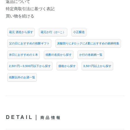
返品について
特定商取引法に基づく表記
買い物を続ける
蔵元 酒造から探す
蔵元か行（か~こ）
小正醸造
父の日におすすめの焼酎ギフト
炭酸割りに♪ロックに♪夏におすすめの銘柄特集
休日におすすめの１本
焼酎の名前から探す
か行の各銘柄一覧
2,501円～3,500円以下から探す
価格から探す
3,501円以上から探す
焼酎以外のお酒一覧
DETAIL｜
商品情報