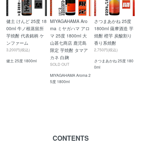
健土 けんど 25度 18
MIYAGAHAMA Aro
さつまあかね 25度
00ml 牛ノ根蒸留所
ma ミヤガハマ アロ
1800ml 薩摩酒造 芋
芋焼酎 代表銘柄 ケ
マ 25度 1800ml 大
焼酎 橙芋 炭酸割り
ンファーム
山甚七商店 鹿児島
香り系焼酎
3,200円(税込)
限定 芋焼酎 タマア
2,750円(税込)
カネ 白麹
健土 25度 1800ml
さつまあかね 25度 180
SOLD OUT
0ml
MIYAGAHAMA Aroma 2
5度 1800ml
CONTENTS