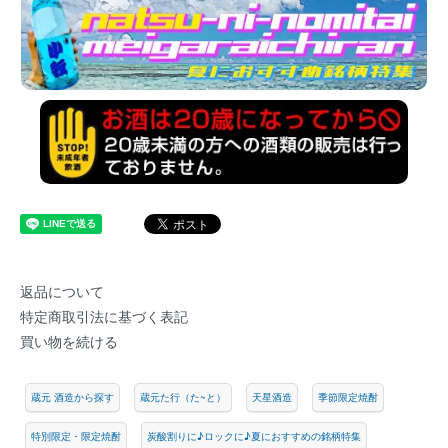
返品について
特定商取引法に基づく表記
買い物を続ける
蔵元 酒造から探す
蔵元た行（た~と）
天星酒造
季節限定焼酎
特別限定・限定焼酎
炭酸割りに♪ロックに♪夏におすすめの銘柄特集