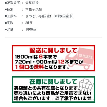
■製造業者 ： 天星酒造
■種別 ： 本格芋焼酎
■主原料 ： さつまいも(国産)、米麹(国産米)
■度数 ： 25度
■容量 ： 1800ml