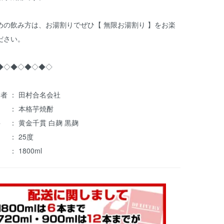
めの飲み方は、お湯割りでぜひ【 無限お湯割り 】をお楽
ださい。
◆◇◆◇◆◇◆◇
者 ： 田村合名会社
 ： 本格芋焼酎
 ： 黄金千貫 白麹 黒麹
 ： 25度
： 1800ml