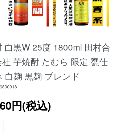
 白黒W 25度 1800ml 田村合
社 芋焼酎 たむら 限定 甕仕
 白麹 黒麹 ブレンド
6830018
560円(税込)