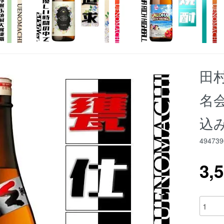
田村
名会
込み
494739
3,