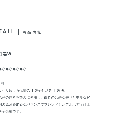
TAIL｜
商品情報
白黒W
◆◇◆◇◆◇◆◇
案内
り守り続ける伝統の【 甕壺仕込み 】製法。
県産の原料を贅沢に使用し、白麹の芳醇な香りと重厚な旨
麹の原酒を絶妙なバランスでブレンドしたフルボディ仕上
格芋焼酎です。