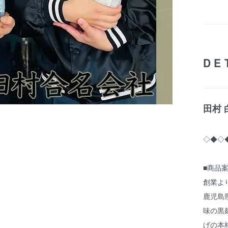
DE
田村 
◇◆◇
■商品
創業よ
鹿児島
味の黒
げの本