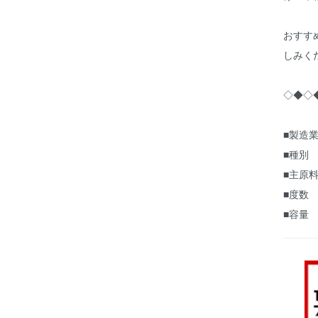
おすす
しみく
◇◆◇
■製造業
■種別
■主原料
■度数
■容量 