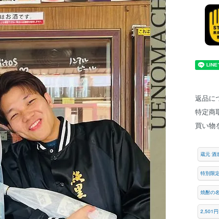
返品に
特定商
買い物
蔵元 酒
特別限
焼酎の
2,501