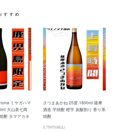
おすすめ
Aroma ミヤガハマ
さつまあかね 25度 1800ml 薩摩
00ml 大山甚七商
酒造 芋焼酎 橙芋 炭酸割り 香り系
芋焼酎 タマアカネ
焼酎
2,750円(税込)