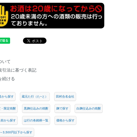
ついて
取引法に基づく表記
を続ける
造から探す
蔵元た行（た~と）
田村合名会社
定・限定焼酎
黒麹仕込みの焼酎
麹で探す
白麹仕込みの焼酎
名前から探す
は行の各銘柄一覧
価格から探す
円～3,500円以下から探す