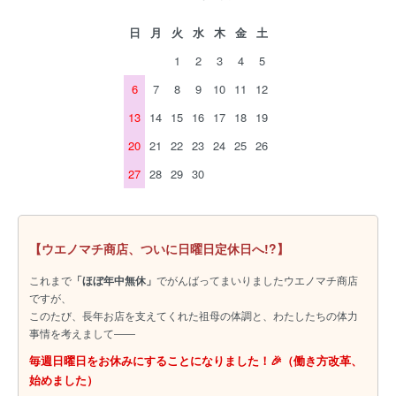
日
月
火
水
木
金
土
1
2
3
4
5
6
7
8
9
10
11
12
13
14
15
16
17
18
19
20
21
22
23
24
25
26
27
28
29
30
【ウエノマチ商店、ついに日曜日定休日へ!?】
これまで
「ほぼ年中無休」
でがんばってまいりましたウエノマチ商店
ですが、
このたび、長年お店を支えてくれた祖母の体調と、わたしたちの体力
事情を考えまして――
毎週日曜日をお休みにすることになりました！🎉（働き方改革、
始めました）