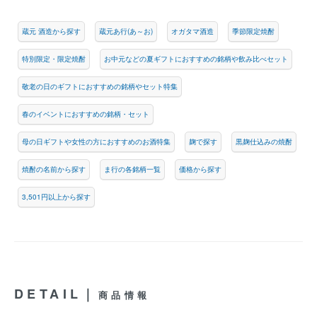
蔵元 酒造から探す
蔵元あ行(あ～お)
オガタマ酒造
季節限定焼酎
特別限定・限定焼酎
お中元などの夏ギフトにおすすめの銘柄や飲み比べセット
敬老の日のギフトにおすすめの銘柄やセット特集
春のイベントにおすすめの銘柄・セット
母の日ギフトや女性の方におすすめのお酒特集
麹で探す
黒麹仕込みの焼酎
焼酎の名前から探す
ま行の各銘柄一覧
価格から探す
3,501円以上から探す
DETAIL｜
商品情報