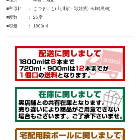
■主原料 ： さつまいも(山川紫・頴娃紫) 米麹(黒麹)
■度数 ： 25度
■容量 ： 1800ml