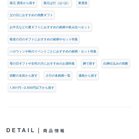
蔵元 酒造から探す
蔵元は行（は~ほ）
東酒造
父の日におすすめの焼酎ギフト
お中元などの夏ギフトにおすすめの銘柄や飲み比べセット
敬老の日のギフトにおすすめの銘柄やセット特集
ハロウィンや秋のイベントごとにおすすめの銘柄・セット特集
母の日ギフトや女性の方におすすめのお酒特集
麹で探す
白麹仕込みの焼酎
焼酎の名前から探す
さ行の各銘柄一覧
価格から探す
1,501円～2,500円以下から探す
DETAIL｜
商品情報