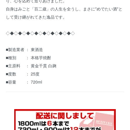
り、心を込めて造りあげました。
自身はみごと「百二歳」の人生を全うし、まさに"めでたい酒"と
して受け継がれてきた逸品です。
◇◆◇◆◇◆◇◆◇◆◇◆◇◆◇◆◇
■製造業者 ： 東酒造
■種別 ： 本格芋焼酎
■主原料 ： 黄金千貫 白麹
■度数 ： 25度
■容量 ： 720ml
｟ 本格芋焼酎 ｠